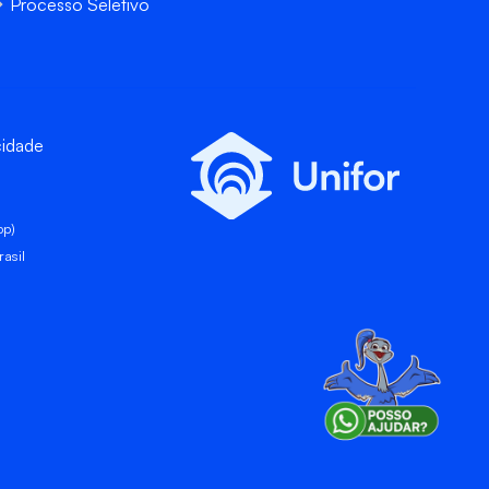
Processo Seletivo
cidade
pp)
asil