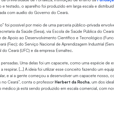
 e testado, o aparelho foi produzido em larga escala e distribu
vada com auxílio do Governo do Ceará.
” foi possível por meio de uma parceria público-privada envol
cretaria da Saúde (Sesa), via Escola de Saúde Pública do Ceará
de Apoio ao Desenvolvimento Científico e Tecnológico (Func
eará (Fiec); do Serviço Nacional de Aprendizagem Industrial (Sena
al do Ceará (UFC) e da empresa Esmaltec.
am pensadas. Uma delas foi um capacete, como uma espécie de e
a respirar. [...] A ideia foi utilizar esse conceito fazendo um e
alar, e aí a gente começou a desenvolver um capacete nosso, 
is no Ceará”, conta o professor
Herbert da Rocha
, um dos idea
 médico já está sendo produzido em escala comercial, com n