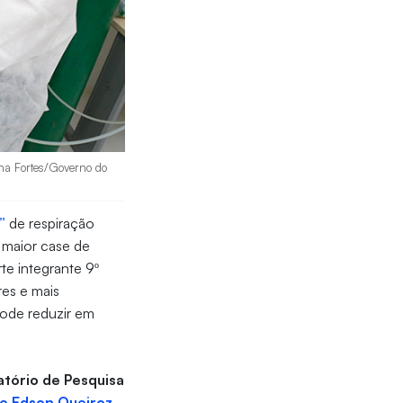
ana Fortes/Governo do
”
de respiração
o maior case de
te integrante 9º
es e mais
ode reduzir em
tório de Pesquisa
o Edson Queiroz
.