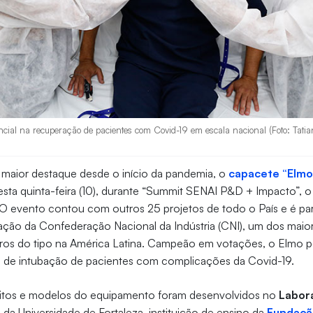
ncial na recuperação de pacientes com Covid-19 em escala nacional (Foto: Tati
 maior destaque desde o início da pandemia, o
capacete “Elmo
 nesta quinta-feira (10), durante “Summit SENAI P&D + Impacto”, 
 O evento contou com outros 25 projetos de todo o País e é par
ção da Confederação Nacional da Indústria (CNI), um dos maior
ros do tipo na América Latina. Campeão em votações, o Elmo p
 de intubação de pacientes com complicações da Covid-19.
itos e modelos do equipamento foram desenvolvidos no
Labora
)
da Universidade de Fortaleza, instituição de ensino da
Fundaçã