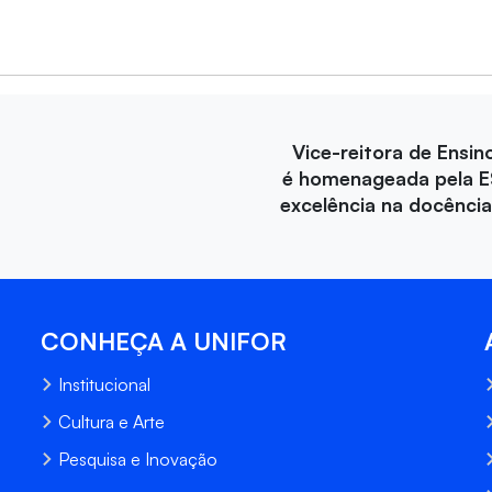
Vice-reitora de Ensin
é homenageada pela E
excelência na docência 
CONHEÇA A UNIFOR
Institucional
Cultura e Arte
Pesquisa e Inovação