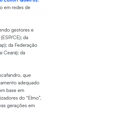
ído em redes de
vendo gestores e
 (ESP/CE); da
ap); da Federação
i Ceará); da
scafandro, que
quipamento adequado
com base em
lizadores do “Elmo”.
ovas gerações em