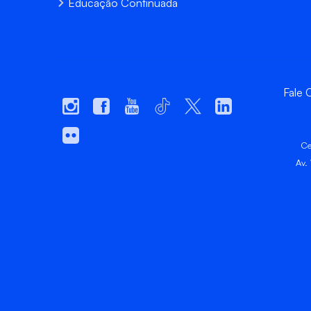
Educação Continuada
Fale
Ce
Av.