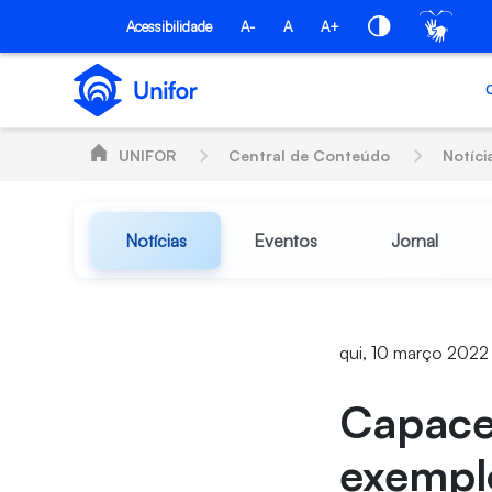
Pular para o Conteúdo principal
Acessibilidade
A-
A
A+
UNIFOR
Central de Conteúdo
Notíci
Notícias
Eventos
Jornal
qui, 10 março 2022
Capacet
exemplo