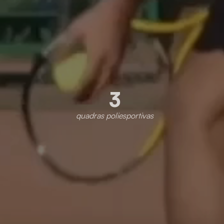
3
quadras poliesportivas