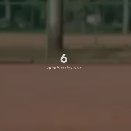
6
quadras de areia