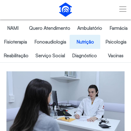
Pular para o Conteúdo principal
NAMI
Quero Atendimento
Ambulatório
Farmácia
Fisioterapia
Fonoaudiologia
Nutrição
Psicologia
Reabilitação
Serviço Social
Diagnóstico
Vacinas