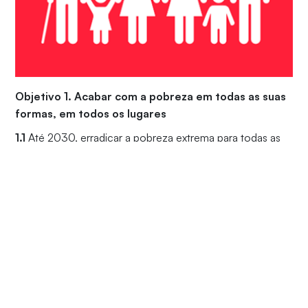
Objetivo 1. Acabar com a pobreza em todas as suas
formas, em todos os lugares
1.1
Até 2030, erradicar a pobreza extrema para todas as
pessoas em todos os lugares, atualmente medida como
pessoas vivendo com menos de US$ 1,90 por dia;
1.2
Até 2030, reduzir pelo menos à metade a proporção
de homens, mulheres e crianças, de todas as idades, que
vivem na pobreza, em todas as suas dimensões, de
acordo com as definições nacionais;
1.3
Implementar, em nível nacional, medidas e sistemas
de proteção social adequados, para todos, incluindo
pisos, e até 2030 atingir a cobertura substancial dos