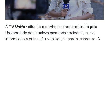
A
TV Unifor
difunde o conhecimento produzido pela
Universidade de Fortaleza para toda sociedade e leva
informação e cultura à juventude da capital cearense. A
emissora realiza transmissões de grandes eventos e
produz telejornais, programas de entrevistas, podcasts,
séries documentais e de ficção, chamadas para
programação e vídeos promocionais, sempre de
interesse público.
Os conteúdos originais são desenvolvidos por
estudantes dos cursos de
Jornalismo
,
Cinema e
Audiovisual
,
Publicidade e Propaganda
,
Marketing
,
Arquitetura e Urbanismo
e Moda (
tecnólogo
e
bacharelado
) da Unifor. Os trabalhos experimentais são
orientados por profissionais do mercado e professores