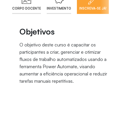
CORPO DOCENTE
INVESTIMENTO
INSCREVA-SE JÁ!
Objetivos
O objetivo deste curso é capacitar os
participantes a criar, gerenciar e otimizar
fluxos de trabalho automatizados usando a
ferramenta Power Automate, visando
aumentar a eficiência operacional e reduzir
tarefas manuais repetitivas.
Justificativa do Curso
O curso de Automação de Processos com
Power Automate é essencial para capacitar
profissionais a automatizar processos de