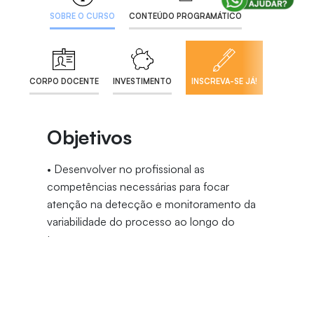
SOBRE O CURSO
CONTEÚDO PROGRAMÁTICO
CORPO DOCENTE
INVESTIMENTO
INSCREVA-SE JÁ!
Objetivos
• Desenvolver no profissional as
competências necessárias para focar
atenção na detecção e monitoramento da
variabilidade do processo ao longo do
tempo
• Contribuir com a melhoria de performance
do processo, de forma consistente e
previsível, para obter padrões elevados de