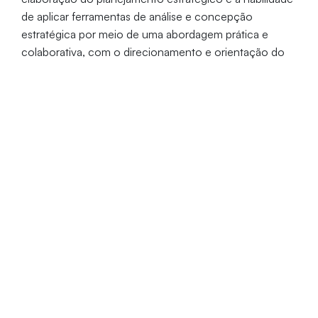
de aplicar ferramentas de análise e concepção
estratégica por meio de uma abordagem prática e
colaborativa, com o direcionamento e orientação do
professor facilitador.
Entender a importância da definição dos parâmetros
estratégicos de uma empresa – Missão, Visão de
Futuro e Valores
Conhecer e saber aplicar ferramentas que facilitam
o diagnóstico organizacional, considerando o
ambiente interno e ambiente externo
Compreender os tipos de estratégias e
metodologias para sua proposição, com o uso de
ferramentas como a matriz SWOT e Pirâmide de
Licenças Estratégicas
Aplicar o Balanced Scorecard para a concepção do
mapa estratégico da empresa, contendo objetivos,
indicadores, metas e iniciativas
Discutir a gestão estratégica, com a implementação