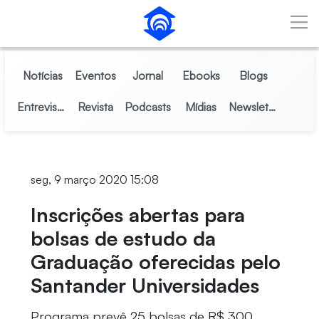
Pular para o Conteúdo principal
Notícias
Eventos
Jornal
Ebooks
Blogs
Entrevistas
Revista
Podcasts
Mídias
Newsletter
seg, 9 março 2020 15:08
Inscrições abertas para
bolsas de estudo da
Graduação oferecidas pelo
Santander Universidades
Programa prevê 25 bolsas de R$ 300