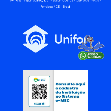
Av. Washington Soares, 1321 - Edson Queiroz - CEP 60811-905 -
Fortaleza / CE - Brasil