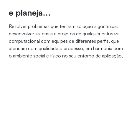
e planeja...
Resolver problemas que tenham solução algorítmica,
desenvolver sistemas e projetos de qualquer natureza
computacional com equipes de diferentes perfis, que
atendam com qualidade o processo, em harmonia com
o ambiente social e físico no seu entorno de aplicação,
implementar soluções científicas, tecnológicas e
contribuir para o desenvolvimento da área da
computação.
Período
Duração
Vagas
Manhã | Tarde | Noite
4 anos
80
Coordenação: Profa. Liádina Camargo de