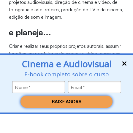
projetos audiovisuais, direção de cinema e vídeo, de
fotografia e arte, roteiro, produção de TV e de cinema,
edição de som e imagem.
e planeja...
Criar e realizar seus próprios projetos autorais, assumir
funções em produtoras de cinema e vídeo, emissoras
de televisão e agências de publicidade, além de
Cinema e Audiovisual
trabalhar conteúdo para web, mídias móveis e jogos
E-book completo sobre o curso
eletrônicos.
Período
Duração
Vagas
BAIXE AGORA
Noite
4 anos
40
Coordenação: Profa. Dra. Elisabete