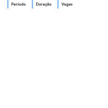
Período
Duração
Vagas
Noite
4 anos
60
Coordenação: Profa. Dra. Ana Rita
Pinheiro de Freitas
comex@unifor.br
(85) 3477-3314
Bloco Q | Sala 03
VER VÍDEOS