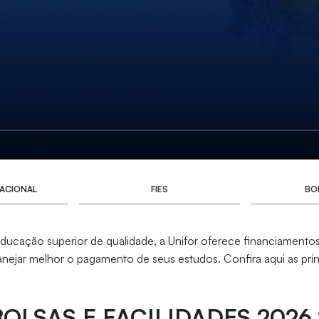
ACIONAL
FIES
BO
ucação superior de qualidade, a Unifor oferece financiamentos
nejar melhor o pagamento de seus estudos. Confira aqui as prin
BOLSAS E FACILIDADES 2026.