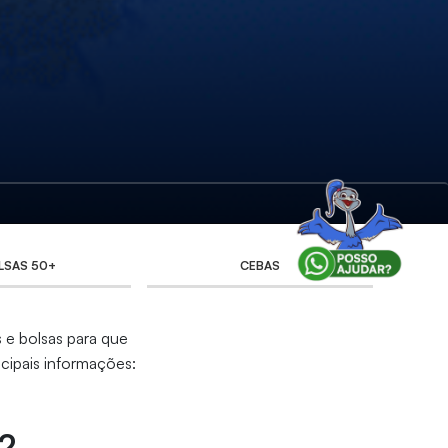
LSAS 50+
CEBAS
 e bolsas para que
cipais informações:
2