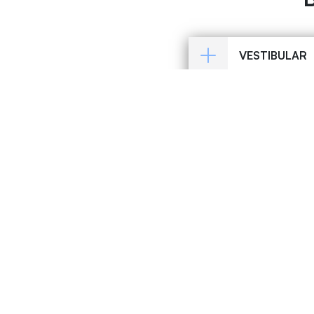
VESTIBULAR
NOTA ENEM
NOTA ANTER
TRANSFERÊN
2ª GRADUAÇ
GRADUAÇÃO 
BOLSAS 50+