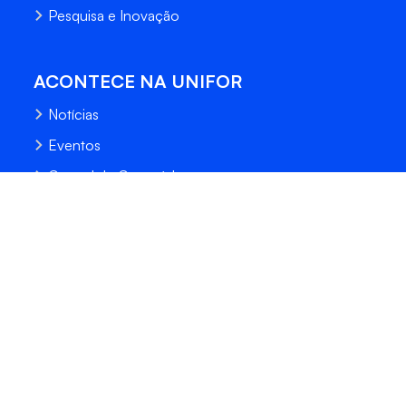
Pesquisa e Inovação
ACONTECE NA UNIFOR
Notícias
Eventos
Central de Conteúdo
Processo Seletivo
Fale Conosco
Trabalhe Conosco
Sempre Unifor