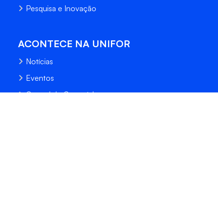
Pesquisa e Inovação
ACONTECE NA UNIFOR
Notícias
Eventos
Central de Conteúdo
Processo Seletivo
Fale Conosco
Trabalhe Conosco
Sempre Unifor