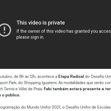
utubro, de 8h às 12h, acontece a
Etapa Radical
do Desafio Uni
ort Park, do Shopping Iguatemi. As modalidades que serão co
h Tennis
e Vôlei de Praia.
Fabi também estará presente e t
 o público
.
rogramação do Mundo Unifor 2021, o Desafio Unifor de Escola