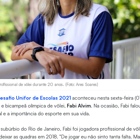
rofissional de vôlei durante 20 anos. (Foto: Ares Soares)
esafio Unifor de Escolas 2021
aconteceu nesta sexta-feira (0
a e bicampeã olímpica de vôlei,
Fabi Alvim
. Na ocasião, Fabi falo
nal e a importância do esporte em sua vida.
subúrbio do Rio de Janeiro, Fabi foi jogadora profissional de vô
deixar as quadras em 2018. "De jogar eu não sinto tanta falta. Ma