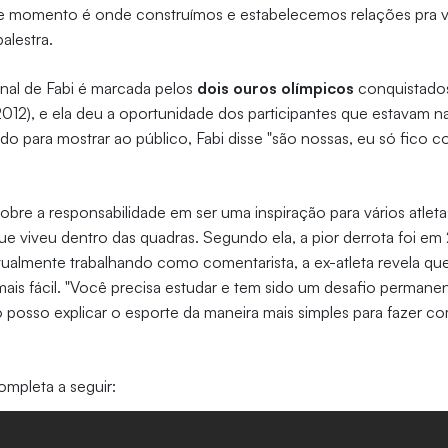
uele momento é onde construímos e estabelecemos relações pra 
palestra.
ional de Fabi é marcada pelos
dois ouros olímpicos
conquistado
012), e ela deu a oportunidade dos participantes que estavam na
o para mostrar ao público, Fabi disse "são nossas, eu só fico 
obre a responsabilidade em ser uma inspiração para vários atleta
 que viveu dentro das quadras. Segundo ela, a pior derrota foi e
ualmente trabalhando como comentarista, a ex-atleta revela qu
is fácil. "Você precisa estudar e tem sido um desafio permane
osso explicar o esporte da maneira mais simples para fazer c
ompleta a seguir: