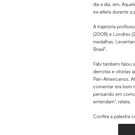
dia a dia, sim. Aq
ex-atleta durante a 
A trajetória profiss
(2008) e Londres (2
medalhas. Levantand
Brasil".
Fabi também falou s
derrotas e vitórias
Pan-Americanos. At
comentar era bem ma
pensando em como p
entendam", relata.
Confira a palestra c