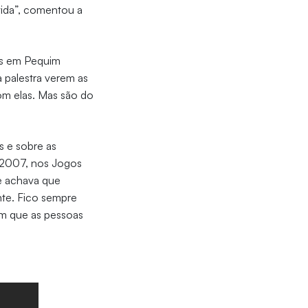
vida”, comentou a
s em Pequim
 palestra verem as
com elas. Mas são do
s e sobre as
m 2007, nos Jogos
e achava que
nte. Fico sempre
om que as pessoas