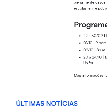
bienalmente desde 
escolas, entre públ
Programa
22 a 30/09 | 
01/10 | 9 hor
02/10 | 8h às
20 a 24/10 | 
Unifor
Mais informações: D
ÚLTIMAS NOTÍCIAS