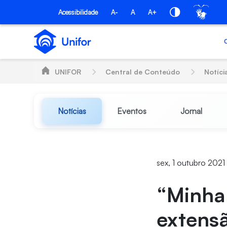
Pular para o Conteúdo principal
Acessibilidade
A-
A
A+
UNIFOR
Central de Conteúdo
Notíci
Notícias
Eventos
Jornal
sex, 1 outubro 2021 
“Minha
extensã