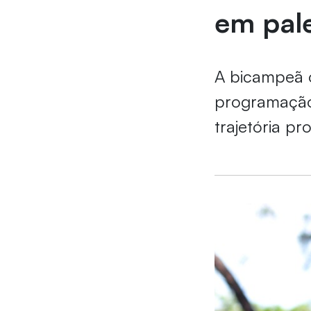
em pale
A bicampeã o
programação 
trajetória pro