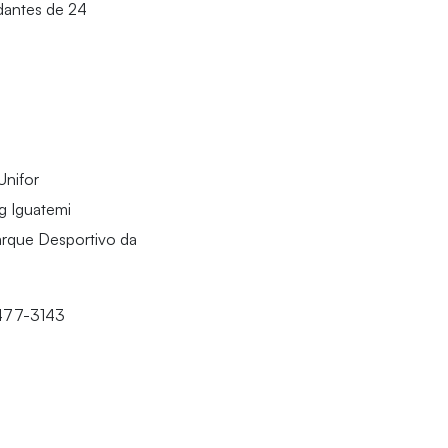
dantes de 24
Unifor
g Iguatemi
arque Desportivo da
3477-3143