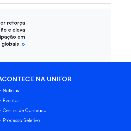
for reforça
ção e eleva
cipação em
 globais
ACONTECE NA UNIFOR
Notícias
Eventos
Central de Conteúdo
Processo Seletivo