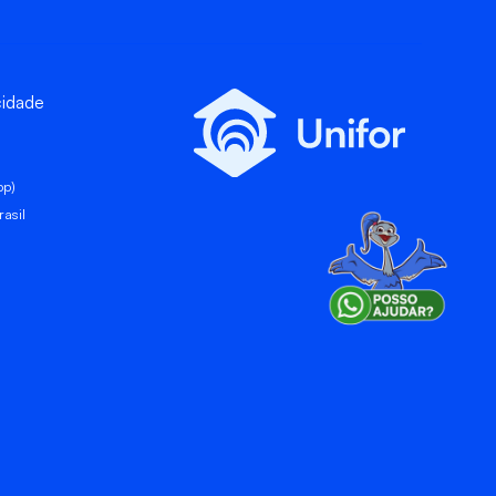
cidade
pp)
asil