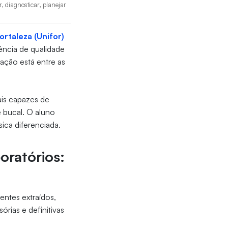
 diagnosticar, planejar
rtaleza (Unifor)
ência de qualidade
uação está entre as
ais capazes de
e bucal. O aluno
sica diferenciada.
oratórios:
entes extraídos,
rias e definitivas