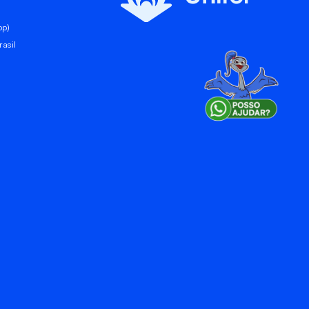
pp)
asil