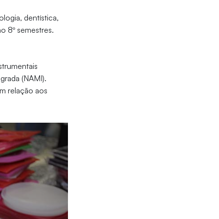
logia, dentística,
ao 8º semestres.
strumentais
grada (NAMI).
em relação aos