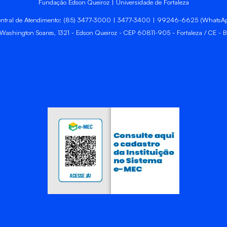
Fundação Edson Queiroz | Universidade de Fortaleza
ntral de Atendimento: (85) 3477-3000 | 3477-3400 | 99246-6625 (WhatsA
 Washington Soares, 1321 - Edson Queiroz - CEP 60811-905 - Fortaleza / CE - Br