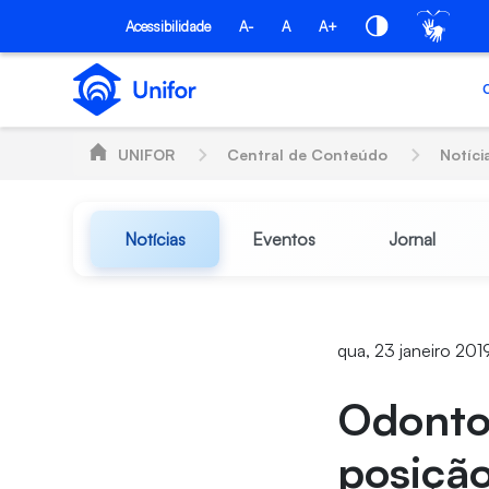
Pular para o Conteúdo principal
Acessibilidade
A-
A
A+
UNIFOR
Central de Conteúdo
Notíci
Notícias
Eventos
Jornal
qua, 23 janeiro 201
Odontol
posição