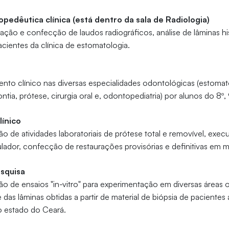
opedêutica clínica (está dentro da sala de Radiologia)
etação e confecção de laudos radiográficos, análise de lâminas h
cientes da clínica de estomatologia.
ento clínico nas diversas especialidades odontológicas (estomato
tia, prótese, cirurgia oral e, odontopediatria) por alunos do 8º,
línico
ção de atividades laboratoriais de prótese total e removível, ex
lador, confecção de restaurações provisórias e definitivas em 
esquisa
ção de ensaios "in-vitro" para experimentação em diversas áreas 
 das lâminas obtidas a partir de material de biópsia de paciente
o estado do Ceará.