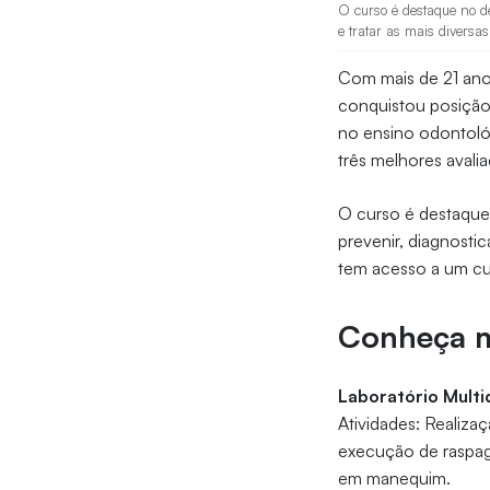
O curso é destaque no de
e tratar as mais diversa
Com mais de 21 ano
conquistou posição
no ensino odontol
três melhores avali
O curso é destaque
prevenir, diagnostic
tem acesso a um curr
Conheça ma
Laboratório Multid
Atividades: Realiza
execução de raspage
em manequim.