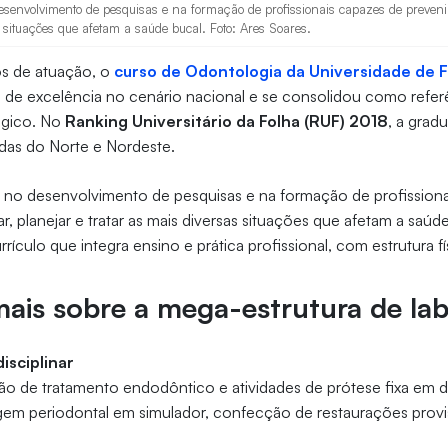
senvolvimento de pesquisas e na formação de profissionais capazes de prevenir,
s situações que afetam a saúde bucal. Foto: Ares Soares.
s de atuação, o
curso de Odontologia da Universidade de Fo
 de excelência no cenário nacional e se consolidou como refer
ógico. No
Ranking Universitário da Folha (RUF) 2018
, a grad
adas do Norte e Nordeste.
 no desenvolvimento de pesquisas e na formação de profission
ar, planejar e tratar as mais diversas situações que afetam a saúd
ículo que integra ensino e prática profissional, com estrutura fí
is sobre a mega-estrutura de lab
isciplinar
ção de tratamento endodôntico e atividades de prótese fixa em d
m periodontal em simulador, confecção de restaurações provisó