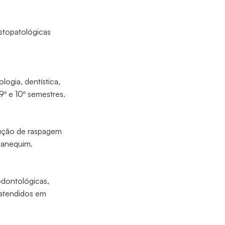
istopatológicas
logia, dentística,
 9º e 10º semestres.
ecução de raspagem
manequim.
odontológicas,
s atendidos em