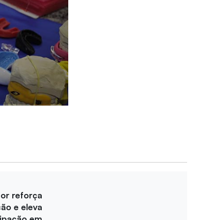
for reforça
ção e eleva
cipação em