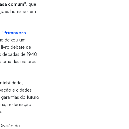
casa comum"
, que
 ações humanas em
a
"Primavera
que deixou um
 livro debate de
nas décadas de 1940
o uma das maiores
tabilidade,
ovação e cidades
 garantias do futuro
ima, restauração
a.
Divisão de