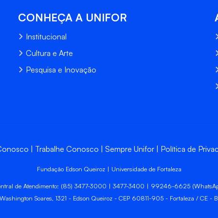
CONHEÇA A UNIFOR
Institucional
Cultura e Arte
Pesquisa e Inovação
 Conosco
Trabalhe Conosco
Sempre Unifor
Política de Priva
Fundação Edson Queiroz | Universidade de Fortaleza
ntral de Atendimento: (85) 3477-3000 | 3477-3400 | 99246-6625 (WhatsA
 Washington Soares, 1321 - Edson Queiroz - CEP 60811-905 - Fortaleza / CE - Br