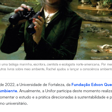
 uma bióloga marinha, escritora, cientista e ecologista norte-americana. Por me
 outros livros sobre meio ambiente, Rachel ajudou a lançar a consciência ambient
de 2022, a Universidade de Fortaleza, da
Fundação Edson Que
Ambiente
. Anualmente, a Unifor participa deste momento realiz
omentar o estudo e a prática direcionadas à sustentabilidade e
o universitário.