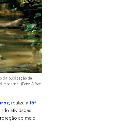
io da publicação de
al moderna. (Foto: Alfred
iroz
, realiza a
15ª
ando atividades
 proteção ao meio