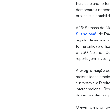
Para este ano, o te
demonstra a necess
prol da sustentabili
A 15ª Semana do Me
Silenciosa"
, de
Ra
legado de valor int
forma crítica a uti
e 1950. No ano 200
reportagens investi
A
programação
co
racionalidade ambi
sustentáveis; Direi
intergeracional; Re
dos ecossistemas, p
O evento é promovid