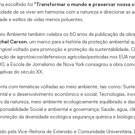
ma escolhido foi
"Transformar o mundo e preservar nossa 
idade de se viver em harmonia com a natureza e direcionar as
dade e estilos de vidas menos poluentes.
io Ambiente também celebra os 60 anos da publicação da obr
chel Carson
, um marco para a história da proteção ambiental 
angível voltado para promoção e proteção da sustentabilidade. O
lização de agrotóxicos/defensivos agrícolas/pesticidas nos EUA 
0, a Escola de Jornalismo de Nova York consagrou a obra com
gativas do século XX.
nta com temáticas voltadas ao meio ambiente, tais como: Susten
ental e o desenvolvimento econômico e social; Tecnologias, in
tos da natureza, meio ambiente ecologicamente equilibrado e das
sponsabilidade Social e ambiental e governança; Saúde, água, cl
roteção da diversidade ecológica segurança química e biológic
o pela Vice-Reitoria de Extensão e Comunidade Universitária, 