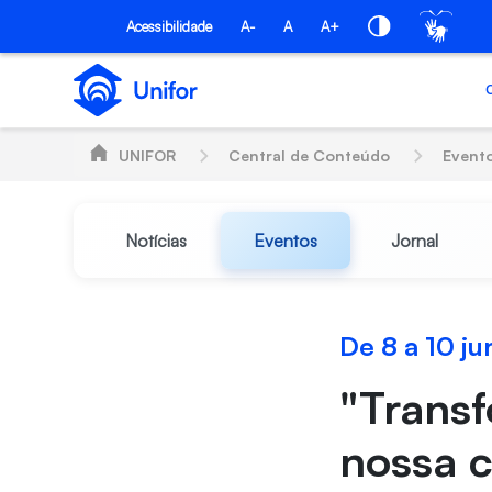
Pular para o Conteúdo principal
Acessibilidade
A-
A
A+
UNIFOR
Central de Conteúdo
Event
Notícias
Eventos
Jornal
De 8 a 10 j
"Trans
nossa 