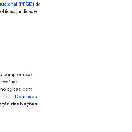
ucional (PPGD)
da
ticas, jurídicas e
a o compromisso
cessárias
ecnológicas, com
das nos
Objetivos
ação das Nações