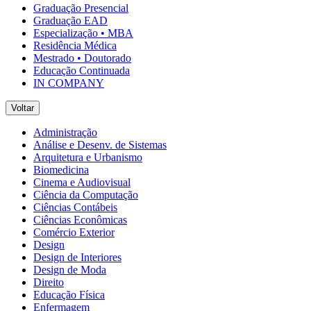
Graduação Presencial
Graduação EAD
Especialização • MBA
Residência Médica
Mestrado • Doutorado
Educação Continuada
IN COMPANY
Voltar
Administração
Análise e Desenv. de Sistemas
Arquitetura e Urbanismo
Biomedicina
Cinema e Audiovisual
Ciência da Computação
Ciências Contábeis
Ciências Econômicas
Comércio Exterior
Design
Design de Interiores
Design de Moda
Direito
Educação Física
Enfermagem