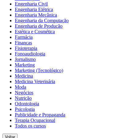
Engenharia Civil
Engenharia Elétrica
Engenharia Mecânica
Engenharia da Computação
Engenharia de Produção
Estética e Cosmética
Farmácia
Finanças
Fisioterapia
Fonoaudiologia
Jornalismo
Marketing
Marketing (Tecnológico)
Medicina
Medicina Veterinária
Moda
Negócios
Nutrição
Odontologia
Psicologia
Publicidade e Propaganda
Terapia Ocupacional
Todos os cursos
Voltar