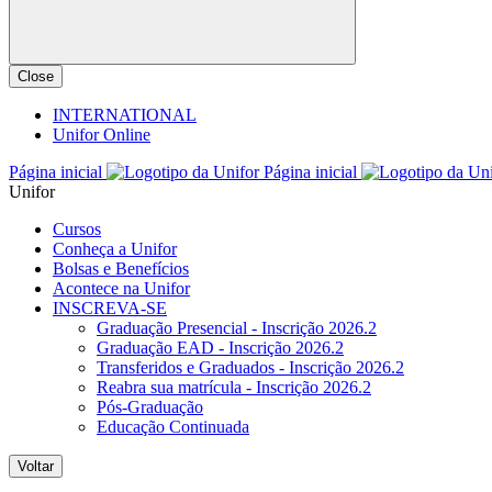
Close
INTERNATIONAL
Unifor Online
Página inicial
Página inicial
Unifor
Cursos
Conheça a Unifor
Bolsas e Benefícios
Acontece na Unifor
INSCREVA-SE
Graduação Presencial - Inscrição 2026.2
Graduação EAD - Inscrição 2026.2
Transferidos e Graduados - Inscrição 2026.2
Reabra sua matrícula - Inscrição 2026.2
Pós-Graduação
Educação Continuada
Voltar