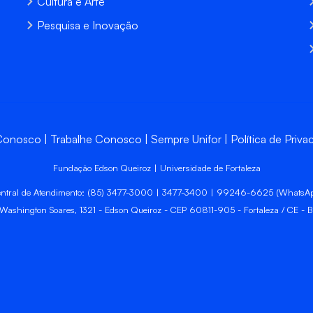
Cultura e Arte
Pesquisa e Inovação
 Conosco
Trabalhe Conosco
Sempre Unifor
Política de Priva
Fundação Edson Queiroz | Universidade de Fortaleza
ntral de Atendimento: (85) 3477-3000 | 3477-3400 | 99246-6625 (WhatsA
 Washington Soares, 1321 - Edson Queiroz - CEP 60811-905 - Fortaleza / CE - Br