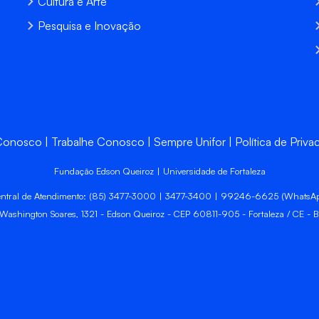
Cultura e Arte
Pesquisa e Inovação
 Conosco
Trabalhe Conosco
Sempre Unifor
Política de Priva
Fundação Edson Queiroz | Universidade de Fortaleza
ntral de Atendimento: (85) 3477-3000 | 3477-3400 | 99246-6625 (WhatsA
 Washington Soares, 1321 - Edson Queiroz - CEP 60811-905 - Fortaleza / CE - Br