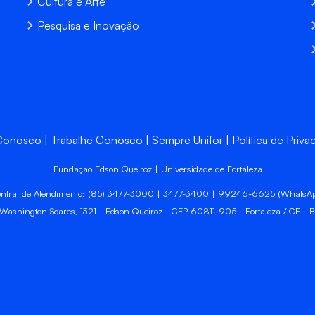
Cultura e Arte
Pesquisa e Inovação
 Conosco
Trabalhe Conosco
Sempre Unifor
Política de Priva
Fundação Edson Queiroz | Universidade de Fortaleza
ntral de Atendimento: (85) 3477-3000 | 3477-3400 | 99246-6625 (WhatsA
 Washington Soares, 1321 - Edson Queiroz - CEP 60811-905 - Fortaleza / CE - Br