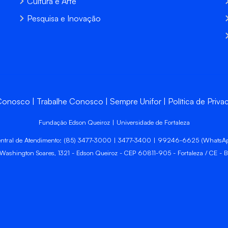
Cultura e Arte
Pesquisa e Inovação
 Conosco
Trabalhe Conosco
Sempre Unifor
Política de Priva
Fundação Edson Queiroz | Universidade de Fortaleza
ntral de Atendimento: (85) 3477-3000 | 3477-3400 | 99246-6625 (WhatsA
 Washington Soares, 1321 - Edson Queiroz - CEP 60811-905 - Fortaleza / CE - Br