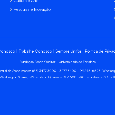
Cultura e Arte
Pesquisa e Inovação
 Conosco
Trabalhe Conosco
Sempre Unifor
Política de Priva
Fundação Edson Queiroz | Universidade de Fortaleza
ntral de Atendimento: (85) 3477-3000 | 3477-3400 | 99246-6625 (WhatsA
 Washington Soares, 1321 - Edson Queiroz - CEP 60811-905 - Fortaleza / CE - Br