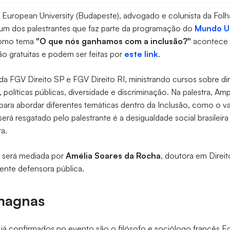
 European University (Budapeste), advogado e colunista da Folh
um dos palestrantes que faz parte da programação do
Mundo U
como tema
"O que nós ganhamos com a inclusão?"
acontece n
ão gratuitas e podem ser feitas por
este link
.
da FGV Direito SP e FGV Direito RI, ministrando cursos sobre di
l, políticas públicas, diversidade e discriminação. Na palestra, Amp
ra abordar diferentes temáticas dentro da Inclusão, como o va
erá resgatado pelo palestrante é a desigualdade social brasileir
ra.
 e será mediada por
Amélia Soares da Rocha
, doutora em Direit
mente defensora pública.
 magnas
 já confirmados no evento são o filósofo e sociólogo francês E