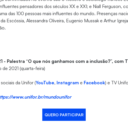
influentes pensadores dos séculos XX e XXI; e Niall Ferguson, c
uma das 100 pessoas mais influentes do mundo. Presenças nac
 da Escóssia, Alessandra Oliveira, Eugenio Mussak e Arthur Igr
ção.
1 - Palestra “O que nós ganhamos com a inclusão?”, com
 de 2021 (quarta-feira)
sociais da Unifor (
YouTube
,
Instagram
e
Facebook
) e TV Unifo
ttps://www.unifor.br/mundounifor
QUERO PARTICIPAR