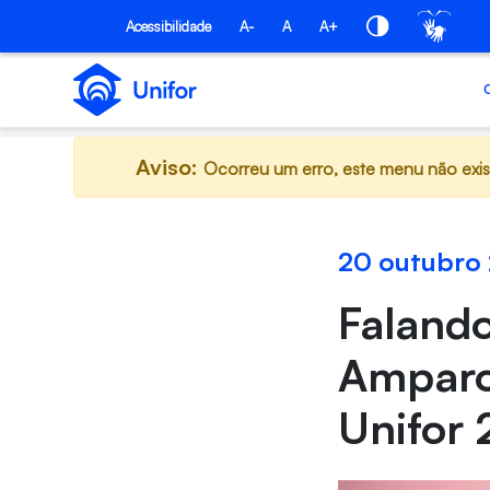
Pular para o Conteúdo principal
Acessibilidade
A-
A
A+
Aviso:
Ocorreu um erro, este menu não exis
20 outubro
Falando
Amparo
Unifor 