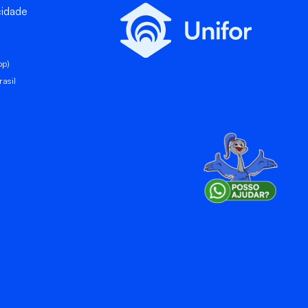
cidade
pp)
asil