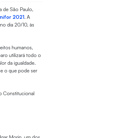
a de São Paulo,
nifor 2021
. A
o dia 20/10, às
reitos humanos,
aro utilizará todo o
lor da igualdade.
a e o que pode ser
o Constitucional
dgar Morin, um dos