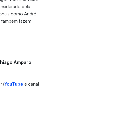
onsiderado pela
ionais como André
eja também fazem
 Thiago Amparo
r (
YouTube
e canal