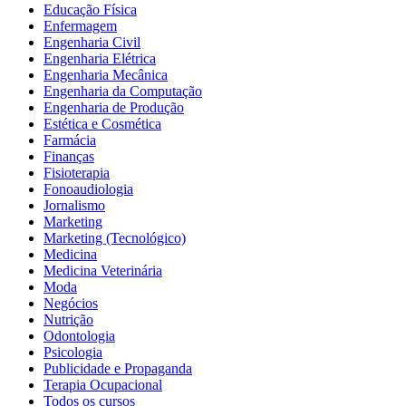
Educação Física
Enfermagem
Engenharia Civil
Engenharia Elétrica
Engenharia Mecânica
Engenharia da Computação
Engenharia de Produção
Estética e Cosmética
Farmácia
Finanças
Fisioterapia
Fonoaudiologia
Jornalismo
Marketing
Marketing (Tecnológico)
Medicina
Medicina Veterinária
Moda
Negócios
Nutrição
Odontologia
Psicologia
Publicidade e Propaganda
Terapia Ocupacional
Todos os cursos