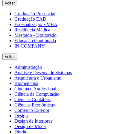
Voltar
Graduação Presencial
Graduação EAD
Especialização • MBA
Residência Médica
Mestrado • Doutorado
Educação Continuada
IN COMPANY
Voltar
Administração
Análise e Desenv. de Sistemas
Arquitetura e Urbanismo
Biomedicina
Cinema e Audiovisual
Ciência da Computação
Ciências Contábeis
Ciências Econômicas
Comércio Exterior
Design
Design de Interiores
Design de Moda
Direito