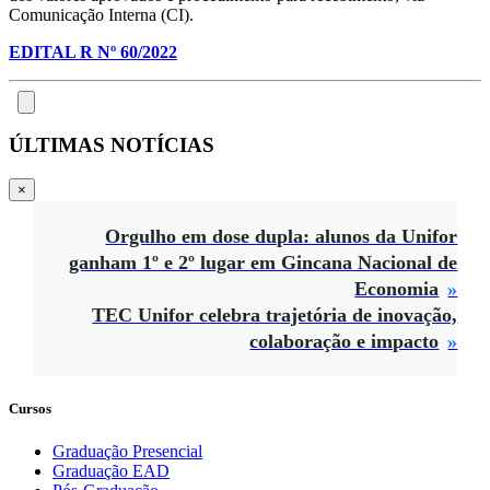
Comunicação Interna (CI).
EDITAL R Nº 60/2022
ÚLTIMAS NOTÍCIAS
×
Orgulho em dose dupla: alunos da Unifor
ganham 1º e 2º lugar em Gincana Nacional de
Economia
TEC Unifor celebra trajetória de inovação,
colaboração e impacto
Cursos
Graduação Presencial
Graduação EAD