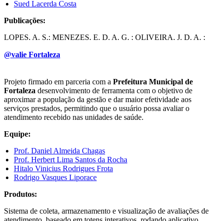
Sued Lacerda Costa
Publicações:
LOPES, A. S.; MENEZES, E. D. A. G. ; OLIVEIRA, J. D. A. ;
PINHEIRO, V. C. M. ; COSTA, S. L. . Identificação de Problemas
@valie Fortaleza
Ambientais e Levantamento de Indicadores Associados à
Eletrificação de Frotas. In: XXXI Congresso de Pesquisa e Ensino
em Transportes - ANPET, 2017, Recife, PE. Associação Nacional
de Pesquisa e Ensino em Transportes. Rio de Janeiro, RJ:
Projeto firmado em parceria com a
Prefeitura Municipal de
Associação Nacional de Pesquisa e Ensino em Transportes, 2017. v.
Fortaleza
desenvolvimento de ferramenta com o objetivo de
1. p. 1-13.
aproximar a população da gestão e dar maior efetividade aos
serviços prestados, permitindo que o usuário possa avaliar o
LIMA, S. M.; PINHEIRO, V. C. M.; OLIVEIRA, J. D. A. ;
atendimento recebido nas unidades de saúde.
CAMINHA, CARLOS ; LOPES, A. S. . Modelos de negócios
aplicados a compartilhamento de veículos elétricos. In: Seminários
Equipe:
em Administração PPGA/FEA/USP, 2017, São Paulo. Seminários
Prof. Daniel Almeida Chagas
em Administração, 2017. v. XX.
Prof. Herbert Lima Santos da Rocha
Hitalo Vinicius Rodrigues Frota
Rodrigo Vasques Liporace
Produtos:
Sistema de coleta, armazenamento e visualização de avaliações de
atendimento, baseado em totens interativos, rodando aplicativo