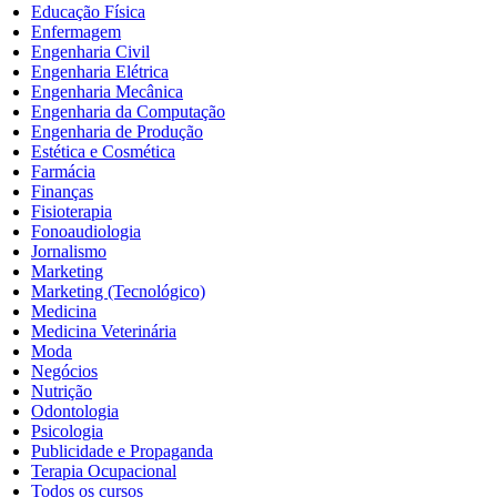
Educação Física
Enfermagem
Engenharia Civil
Engenharia Elétrica
Engenharia Mecânica
Engenharia da Computação
Engenharia de Produção
Estética e Cosmética
Farmácia
Finanças
Fisioterapia
Fonoaudiologia
Jornalismo
Marketing
Marketing (Tecnológico)
Medicina
Medicina Veterinária
Moda
Negócios
Nutrição
Odontologia
Psicologia
Publicidade e Propaganda
Terapia Ocupacional
Todos os cursos