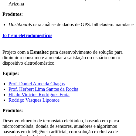
Arizona
Produtos:
Dashboards
para análise de dados de GPS, bilhetagem, paradas e
linhas de ônibus da cidade de Fortaleza. Estimação de origens e
IoT em eletrodomésticos
destinos e rotas de usuários dentro do sistema de ônibus
municipal para identificação das demandas da população.
Desenvolvimento de simulador para verificação de lotação,
Projeto com a
Esmaltec
para desenvolvimento de solução para
comboio e atraso de veículos que circulam de ônibus de
diminuir o consumo e aumentar a satisfação do usuário com o
Fortaleza.
dispositivo eletrodoméstico.
Dashboards
para análise de dados do sistema de bicicletas
Equipe:
compartilhadas da cidade de Fortaleza.
Prof. Daniel Almeida Chagas
Publicações:
Prof. Herbert Lima Santos da Rocha
Hitalo Vinicius Rodrigues Frota
CAMINHA, C.
; FURTADO, V. Impact of human mobility on
Rodrigo Vasques Liporace
police allocation. In: 2017 IEEE International Conference on
Intelligence and Security Informatics (ISI), 2017, Beijing. 2017
Produtos:
IEEE International Conference on Intelligence and Security
Informatics (ISI), 2017. v. 1. p. 125.
Desenvolvimento de termostato eletrônico, baseado em placa
microcontrolada, dotada de sensores, atuadores e algoritmos
CAMINHA, C.; FURTADO, V.;
PINHEIRO, V
.; SILVEIRA, C .
baseados em inteligência artificial, com solução exclusiva de