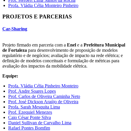
Prof. Herbert Lima Santos da Rocha
Profa. Vládia Célia Monteiro Pinheiro
PROJETOS E PARCERIAS
Car-Sharing
Projeto firmado em parceria com a
Enel
e a
Prefeitura Municipal
de Fortaleza
para desenvolvimento de proposição de modelos
regulatório e de negócios; avaliação de impacto na rede elétrica; e
definição de modelos conceituais e formulação de métricas para
avaliação dos impactos da mobilidade elétrica.
Equipe:
Profa. Vládia Célia Pinheiro Monteiro
Prof. Andre Soares Lopes
Prof. Carlos de Oliveira Caminha Neto
Prof. José Dickson Araújo de Oliveira
Profa. Sarah Mesquita Lima
Prof. Ezequiel Menezes
Caio César Ponte Silva
Daniel Sullivan de Carvalho Lima
Rafael Pontes Bomfim