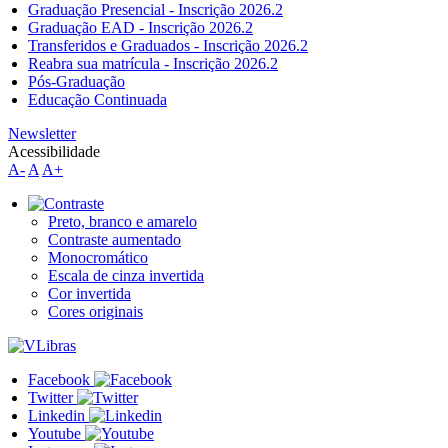
Graduação Presencial - Inscrição 2026.2
Graduação EAD - Inscrição 2026.2
Transferidos e Graduados - Inscrição 2026.2
Reabra sua matrícula - Inscrição 2026.2
Pós-Graduação
Educação Continuada
Newsletter
Acessibilidade
A-
A
A+
Preto, branco e amarelo
Contraste aumentado
Monocromático
Escala de cinza invertida
Cor invertida
Cores originais
Facebook
Twitter
Linkedin
Youtube