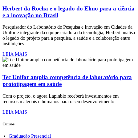
European Conferenceon Semantic Web, 2017, Portoroz. 14h ESWC
Herbert da Rocha e o legado do Elmo para a ciência
2017. Berlim: Springer Verlag, 2017. v. 2. p. 94-108.
e a inovação no Brasil
SULLIVAN, D.; CAMINHA, C.;
FURTADO, V.
; MELO, H. P.
M. Towards Understanding the Impact of Crime in a Choice of a
Pesquisador do Laboratório de Pesquisa e Inovação em Cidades da
Route by a Bus Passenger. In: Agent-based Modeling for Crime,
Unifor e integrante da equipe criadora da tecnologia, Herbert analisa
2017, Lisboa. EPIA 2017. Berlim: Springer Verlag, 2017.
o legado do projeto para a pesquisa, a saúde e a colaboração entre
instituições
LEIA MAIS
Tec Unifor amplia competência de laboratório para
prototipagem em saúde
Com o projeto, o agora Lapinbio receberá investimentos em
recursos materiais e humanos para o seu desenvolvimento
LEIA MAIS
Cursos
Graduação Presencial