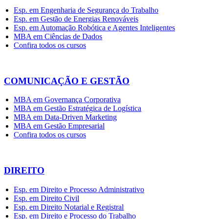
Esp. em Engenharia de Segurança do Trabalho
Esp. em Gestão de Energias Renováveis
Esp. em Automação Robótica e Agentes Inteligentes
MBA em Ciências de Dados
Confira todos os cursos
COMUNICAÇÃO E GESTÃO
MBA em Governança Corporativa
MBA em Gestão Estratégica de Logística
MBA em Data-Driven Marketing
MBA em Gestão Empresarial
Confira todos os cursos
DIREITO
Esp. em Direito e Processo Administrativo
Esp. em Direito Civil
Esp. em Direito Notarial e Registral
Esp. em Direito e Processo do Trabalho