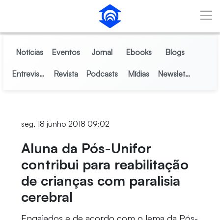
Pular para o Conteúdo principal
Notícias
Eventos
Jornal
Ebooks
Blogs
Entrevistas
Revista
Podcasts
Mídias
Newsletter
seg, 18 junho 2018 09:02
Aluna da Pós-Unifor
contribui para reabilitação
de crianças com paralisia
cerebral
Engajados e de acordo com o lema da Pós-