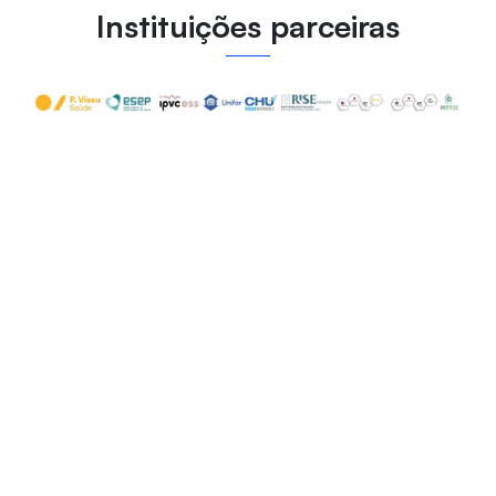
Instituições parceiras
Coordenação: Profa. Dra. Karla Carneiro
Rolim | Profa. Dra. Henriqueta Ilda
Verganista Martins Fernandes
mpe@unifor.br
+55 (85) 3477-3202
ildafernandes@esenf.pt
(+351) 22507-3500
CURSOS