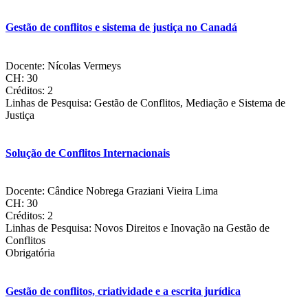
UNIVERSIDAD DE LAS AMÉRICAS PUEBLA
UNIVERSIDAD DE MONTERREY
Gestão de conflitos e sistema de justiça no Canadá
PERU
Docente: Nícolas Vermeys
PONTIFICIA UNIVERSIDAD CATÓLICA DEL PERÚ
CH: 30
Créditos: 2
PORTO RICO
Linhas de Pesquisa: Gestão de Conflitos, Mediação e Sistema de
Justiça
UNIVERSIDAD INTERAMERICANA DE PUERTO RICO
PORTUGAL
Solução de Conflitos Internacionais
FACULDADE DE DIREITO DA UNIVERSIDADE DE
LISBOA
Docente: Cândice Nobrega Graziani Vieira Lima
FACULDADE DE DIREITO DA UNIVERSIDADE DO
CH: 30
PORTO
Créditos: 2
UNIVERSIDADE DO MINHO
Linhas de Pesquisa: Novos Direitos e Inovação na Gestão de
Conflitos
Obrigatória
* Esta lista está sujeita a alterações e a flutuações em status de aplicabilidade.
Gestão de conflitos, criatividade e a escrita jurídica