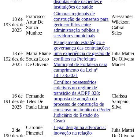
disputas entre pacientes e
instituições de saúde
Câmaras regionais de
Francisco
Alessander
18 de
construção de consenso para
Artur De
Wilckson
193
dez de
gerir conflitos entre
Souza
Cabral
2025
administração pública e
Munhoz
Sales
servidores municipais
Planejamento estratégico e
governança das contratações:
18 de
Maria Eliane
uma experiência de gestão de
Julia Mattei
192
dez de
Souza Leao
conflitos na Prefeitura
De Oliveira
2025
De Oliveira
Municipal de Fortaleza para
Maciel
cumprimento da Lei nº
14.133/2021
Conflitos possessórios
coletivos no regime de
transição da ADPF 828:
16 de
Fernando
Clarissa
proposta de adoção do
191
dez de
Teles De
Sampaio
processo de construção de
2025
Paula Lima
Silva
consenso no âmbito do Poder
Judiciário do Estado do
Ceará
Caroline
Legal design na advocacia:
2 de
Julia Mattei
Pimentel
inovação na relação
190
dez de
De Oliveira