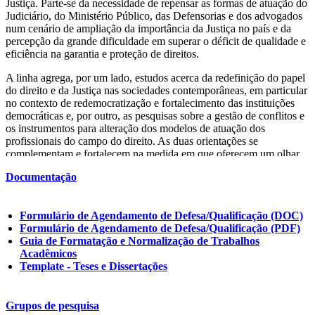
Justiça. Parte-se da necessidade de repensar as formas de atuação do
Judiciário, do Ministério Público, das Defensorias e dos advogados
num cenário de ampliação da importância da Justiça no país e da
percepção da grande dificuldade em superar o déficit de qualidade e
eficiência na garantia e proteção de direitos.
A linha agrega, por um lado, estudos acerca da redefinição do papel
do direito e da Justiça nas sociedades contemporâneas, em particular
no contexto de redemocratização e fortalecimento das instituições
democráticas e, por outro, as pesquisas sobre a gestão de conflitos e
os instrumentos para alteração dos modelos de atuação dos
profissionais do campo do direito. As duas orientações se
complementam e fortalecem na medida em que oferecem um olhar
sistêmico sobre as instituições e seus participantes ao mesmo tempo
Documentação
em que analisam experiências nacionais e estrangeiras de tratamento
dos conflitos sob uma perspectiva densa e inovadora. Estudos sobre
mediação, conciliação e arbitragem integram-se ao debate sobre a
Formulário de Agendamento de Defesa/Qualificação (DOC)
Reforma do Judiciário, a gestão do sistema de Justiça, a proteção
Formulário de Agendamento de Defesa/Qualificação (PDF)
judicial de políticas públicas e sobre este mesmo sistema como
Guia de Formatação e Normalização de Trabalhos
objeto de políticas.
Acadêmicos
Novos Direitos e Inovação na Gestão de Conflitos
Template - Teses e Dissertações
A rápida transformação das sociedades contemporâneas oferece
desafios constantes ao direito e, consequentemente, aos profissionais
Grupos de pesquisa