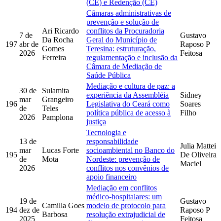
(CE) e Redenção (CE)
Câmaras administrativas de
prevenção e solução de
Ari Ricardo
conflitos da Procuradoria
7 de
Gustavo
Da Rocha
Geral do Município de
197
abr de
Raposo P
Gomes
Teresina: estruturação,
2026
Feitosa
Ferreira
regulamentação e inclusão da
Câmara de Mediação de
Saúde Pública
Mediação e cultura de paz: a
30 de
Sulamita
experiência da Assembléia
Sidney
mar
Grangeiro
196
Legislativa do Ceará como
Soares
de
Teles
política pública de acesso à
Filho
2026
Pamplona
justiça
Tecnologia e
13 de
responsabilidade
Julia Mattei
mar
Lucas Forte
socioambiental no Banco do
195
De Oliveira
de
Mota
Nordeste: prevenção de
Maciel
2026
conflitos nos convênios de
apoio financeiro
Mediação em conflitos
médico-hospitalares: um
19 de
Gustavo
Camilla Goes
modelo de protocolo para
194
dez de
Raposo P
Barbosa
resolução extrajudicial de
2025
Feitosa