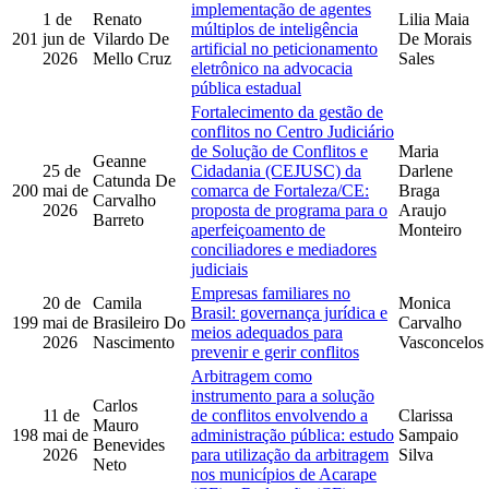
implementação de agentes
1 de
Renato
Lilia Maia
múltiplos de inteligência
201
jun de
Vilardo De
De Morais
artificial no peticionamento
2026
Mello Cruz
Sales
eletrônico na advocacia
pública estadual
Fortalecimento da gestão de
conflitos no Centro Judiciário
de Solução de Conflitos e
Maria
Geanne
25 de
Cidadania (CEJUSC) da
Darlene
Catunda De
200
mai de
comarca de Fortaleza/CE:
Braga
Carvalho
2026
proposta de programa para o
Araujo
Barreto
aperfeiçoamento de
Monteiro
conciliadores e mediadores
judiciais
Empresas familiares no
20 de
Camila
Monica
Brasil: governança jurídica e
199
mai de
Brasileiro Do
Carvalho
meios adequados para
2026
Nascimento
Vasconcelos
prevenir e gerir conflitos
Arbitragem como
instrumento para a solução
Carlos
11 de
de conflitos envolvendo a
Clarissa
Mauro
198
mai de
administração pública: estudo
Sampaio
Benevides
2026
para utilização da arbitragem
Silva
Neto
nos municípios de Acarape