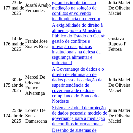
23 de
garantias imobiliárias: a
Julia Mattei
Josafá Araújo
177
mai de
mediação na solução de
De Oliveira
Fernandes
2025
conflitos envolvendo
Maciel
inadimplência do devedor
A exigibilidade do direito à
alimentação e o Ministério
Público do Estado do Ceará:
14 de
Gustavo
Franke Jose
gestão de conflitos e
176
mai de
Raposo P
Soares Rosa
inovação nas práticas
2025
Feitosa
institucionais na defesa da
segurança alimentar e
nutricional
A Governança de dados e o
direito de eliminação de
Marcel De
30 de
dados pessoais - criação da
Julia Mattei
Oliveira
175
abr de
superintendência de
De Oliveira
Franco
2025
covernança de dados e
Maciel
Alvarenga
compliance do Banco do
Nordeste
Sistema estadual de proteção
25 de
Lorena De
Julia Mattei
de dados pessoais: modelo de
174
abr de
Sousa
De Oliveira
governança para a mediação
2025
Damascena
Maciel
de conflitos informacionais
Desenho de sistemas de