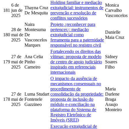
Holding familiar e mediação
6 de
Monica
Thayna Cruz
extrajudicial: instrumentos de
181
jun de
Carvalho
De Mesquita
prevenção e resolução de
2025
Vasconcelos
conflitos sucessórios
Naira
Projeto ¿reconhecer para
28 de
Montesuma
pertencer¿: mediação
Danielle
180
mai de
De
extrajudicial como
Maia Cruz
2025
Vasconcelos
ferramenta para a paternidade
Marques
responsável no registro civil
Fortalecendo os direitos das
27 de
Ana Celia
vítimas: proposta de modelo
Sidney
179
mai de
Pinho
de centro de apoio judiciário
Soares
2025
Carneiro
inspirado em referenciais
Filho
internacionais
O impacto da ausência de
mecanismos consensuais no
procedimento de
Maria
27 de
Luma Studart
consolidação da propriedade:
Darlene
178
mai de
Fontenele
proposta de inclusão do
Braga
2025
Gazzineo
módulo e-conciliação na
Araujo
plataforma do Sistema de
Monteiro
Registro Eletrônico de
Imóveis (SREI)
Execução extrajudicial de