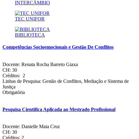
HAUTE ECOLE DE LE PROVINCE DE LIÈGE
INTERCÂMBIO
CHILE
TEC UNIFOR
UNIVERSIDAD DIEGO PORTALES
COLÔMBIA
BIBLIOTECA
UNIVERSIDAD TECNOLÓGICA DE BOLIVAR
Competências Socioemocionais e Gestão De Conflitos
UNIVERSIDAD INCCA DE COLOMBIA
UNIVERSIDAD DE LOS ANDES
Docente: Renata Rocha Barreto Giaxa
ESPANHA
CH: 30
Créditos: 2
UNIVERSIDAD DE CÁDIZ
Linhas de Pesquisa: Gestão de Conflitos, Mediação e Sistema de
UNIVERSIDAD DE SANTIAGO DE COMPOSTELA
Justiça
UNIVERSIDAD DE SALAMANCA
Obrigatória
UNIVERSIDAD DE OVIEDO
UNIVERSIDAD FRANCISCO DE VITORIA
UNIVERSIDAD DE LAS PALMAS DE GRAN CANARIA
Pesquisa Científica Aplicada ao Mestrado Profissional
UNIVERSIDAD DE JAÉN
UNIVERSIDAD REY JUAN CARLOS
UNIVERSIDAD CAMILO JOSÉ CELA
Docente: Danielle Maia Cruz
UNIVERSITAT DE VALÈNCIA
CH: 30
UNIVERSIDAD MIGUEL HERNÁNDEZ DE ELCHE
Créditos: 2
UNIVERSITAT INTERNACIONAL DE CATALUNYA