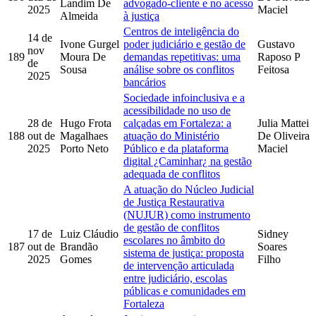
Landim De
advogado-cliente e no acesso
2025
Maciel
Almeida
à justiça
Centros de inteligência do
14 de
Ivone Gurgel
poder judiciário e gestão de
Gustavo
nov
189
Moura De
demandas repetitivas: uma
Raposo P
de
Sousa
análise sobre os conflitos
Feitosa
2025
bancários
Sociedade infoinclusiva e a
acessibilidade no uso de
28 de
Hugo Frota
calçadas em Fortaleza: a
Julia Mattei
188
out de
Magalhaes
atuação do Ministério
De Oliveira
2025
Porto Neto
Público e da plataforma
Maciel
digital ¿Caminhar¿ na gestão
adequada de conflitos
A atuação do Núcleo Judicial
de Justiça Restaurativa
(NUJUR) como instrumento
de gestão de conflitos
17 de
Luiz Cláudio
Sidney
escolares no âmbito do
187
out de
Brandão
Soares
sistema de justiça: proposta
2025
Gomes
Filho
de intervenção articulada
entre judiciário, escolas
públicas e comunidades em
Fortaleza