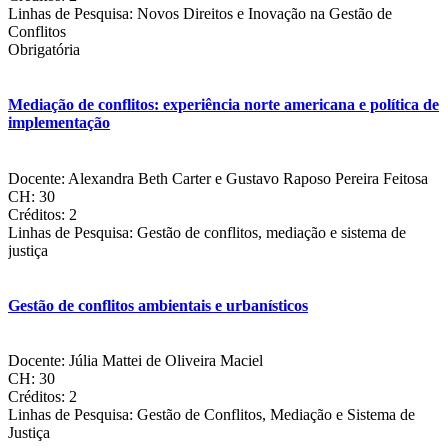
Linhas de Pesquisa: Novos Direitos e Inovação na Gestão de
UNIVERSIDAD DE CASTILLA - LA MANCHA
Conflitos
Obrigatória
EUA
UNIVERSITY OF THE INCARNATE WORD
NORTHEASTERN ILLINOIS UNIVERSITY
Mediação de conflitos: experiência norte americana e política de
VIRGINIA COMMONWEALTH UNIVERSITY
implementação
FRANÇA
Docente: Alexandra Beth Carter e Gustavo Raposo Pereira Feitosa
UNIVERSITÉ DE REIMS CHAMPAGNE-ARDENNE
CH: 30
UNIVERSITÉ DE ROUEN
Créditos: 2
LE MANS UNIVERSITÉ
Linhas de Pesquisa: Gestão de conflitos, mediação e sistema de
justiça
ITÁLIA
UNIVERSITÀ DEGLI STUDI DI FIRENZE
Gestão de conflitos ambientais e urbanísticos
LIBERA UNIVERSITÀ DEGLI STUDI MARIA SS.
ASSUNTA DI ROMA
UNIVERSITÀ DEGLI STUDI DI MILANO BICOCCA
Docente: Júlia Mattei de Oliveira Maciel
UNIVERSITÀ DEGLI STUDI DI PARMA
CH: 30
UNIVERSITÀ DEGLI STUDI DI SASSARI
Créditos: 2
UNIVERSITÀ DI PISA
Linhas de Pesquisa: Gestão de Conflitos, Mediação e Sistema de
Justiça
MÉXICO