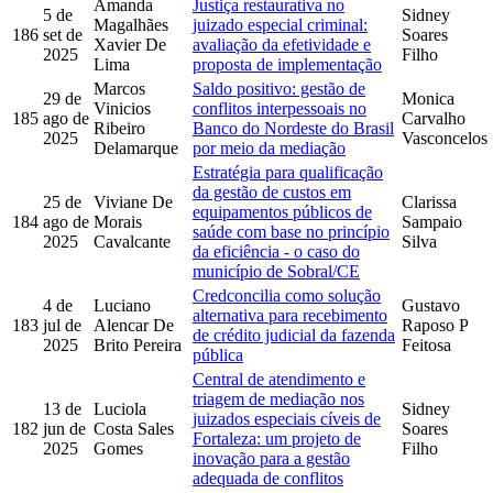
Amanda
Justiça restaurativa no
5 de
Sidney
Magalhães
juizado especial criminal:
186
set de
Soares
Xavier De
avaliação da efetividade e
2025
Filho
Lima
proposta de implementação
Marcos
Saldo positivo: gestão de
29 de
Monica
Vinicios
conflitos interpessoais no
185
ago de
Carvalho
Ribeiro
Banco do Nordeste do Brasil
2025
Vasconcelos
Delamarque
por meio da mediação
Estratégia para qualificação
da gestão de custos em
25 de
Viviane De
Clarissa
equipamentos públicos de
184
ago de
Morais
Sampaio
saúde com base no princípio
2025
Cavalcante
Silva
da eficiência - o caso do
município de Sobral/CE
Credconcilia como solução
4 de
Luciano
Gustavo
alternativa para recebimento
183
jul de
Alencar De
Raposo P
de crédito judicial da fazenda
2025
Brito Pereira
Feitosa
pública
Central de atendimento e
triagem de mediação nos
13 de
Luciola
Sidney
juizados especiais cíveis de
182
jun de
Costa Sales
Soares
Fortaleza: um projeto de
2025
Gomes
Filho
inovação para a gestão
adequada de conflitos