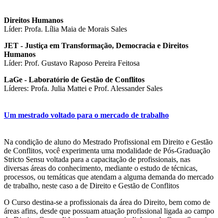
desse setor. A legislação produzida no passado como instrumento de
regulação de comportamentos e padrões sociais em acelerada
transformação mostra-se em constante descompasso com os
Direitos Humanos
acontecimentos da vida. As dificuldades projetam-se da mesma
Líder: Profa. Lília Maia de Morais Sales
forma sobre as formas de tratamento dos conflitos submetidos a
advogados, juízes e promotores.
JET - Justiça em Transformação, Democracia e Direitos
Humanos
Nesse contexto, o objetivo da presente linha de pesquisa consiste em
Líder: Prof. Gustavo Raposo Pereira Feitosa
fortalecer e integrar estudos sobre a emergência de novos direitos e
sobre as maneiras inovadoras de compreender e gerir os conflitos
LaGe - Laboratório de Gestão de Conflitos
relacionados a tais fenômenos jurídicos. Relações familiares, vida
Líderes: Profa. Julia Mattei e Prof. Alessander Sales
privada, mercado, economia, propriedade, meio ambiente,
previdência, gestão pública e criminalidade compõem um amplo
leque de dimensões cuja abordagem exige a alteração de um
Um mestrado voltado para o mercado de trabalho
paradigma simplista de aparente subsunção normativa.
No conjunto de estudos agrupados nesta linha, emergem novas
Na condição de aluno do Mestrado Profissional em Direito e Gestão
possibilidades e desafios para os profissionais do direito, que
de Conflitos, você experimenta uma modalidade de Pós-Graduação
poderão conhecer e avaliar opções aptas a acelerar e tornar mais
Stricto Sensu voltada para a capacitação de profissionais, nas
eficiente a proteção e garantia dos direitos. Investigação
diversas áreas do conhecimento, mediante o estudo de técnicas,
aprofundada sobre a literatura científica nacional e estrangeira e a
processos, ou temáticas que atendam a alguma demanda do mercado
avaliação cuidadosa das experiências encontradas em instituições do
de trabalho, neste caso a de Direito e Gestão de Conflitos
setor público e privado guiam os estudos contemplados pela
presente linha de pesquisa.
O Curso destina-se a profissionais da área do Direito, bem como de
áreas afins, desde que possuam atuação profissional ligada ao campo