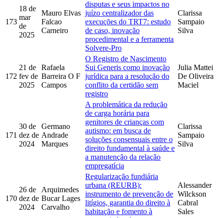
disputas e seus impactos no
18 de
Mauro Elvas
juízo centralizador das
Clarissa
mar
173
Falcao
execuções do TRT7: estudo
Sampaio
de
Carneiro
de caso, inovação
Silva
2025
procedimental e a ferramenta
Solvere-Pro
O Registro de Nascimento
21 de
Rafaela
Sui Generis como inovação
Julia Mattei
172
fev de
Barreira O F
jurídica para a resolução do
De Oliveira
2025
Campos
conflito da certidão sem
Maciel
registro
A problemática da redução
de carga horária para
genitores de crianças com
30 de
Germano
Clarissa
autismo: em busca de
171
dez de
Andrade
Sampaio
soluções consensuais entre o
2024
Marques
Silva
direito fundamental à saúde e
a manutenção da relação
empregatícia
Regularização fundiária
urbana (REURB):
Alessander
26 de
Arquimedes
instrumento de prevenção de
Wilckson
170
dez de
Bucar Lages
litígios, garantia do direito à
Cabral
2024
Carvalho
habitação e fomento à
Sales