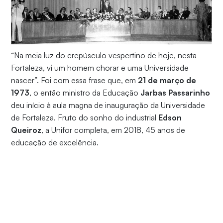
“Na meia luz do crepúsculo vespertino de hoje, nesta
Fortaleza, vi um homem chorar e uma Universidade
nascer”. Foi com essa frase que, em
21 de março de
1973
, o então ministro da Educação
Jarbas Passarinho
deu início à aula magna de inauguração da Universidade
de Fortaleza. Fruto do sonho do industrial
Edson
Queiroz
, a Unifor completa, em 2018, 45 anos de
educação de excelência.
Um legado de sucesso e transformações na sociedade
acompanha a história da instituição, que será contada por
meio de fotografias documentais na exposição
“Um
Sonho em Movimento”
. O lançamento ocorre no dia
10 de maio
, às 19h, no Hall da Biblioteca Central da
Unifor.