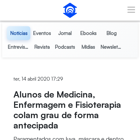
Pular para o Conteúdo principal
Notícias
Eventos
Jornal
Ebooks
Blog
Entrevistas
Revista
Podcasts
Mídias
Newsletter
ter, 14 abril 2020 17:29
Alunos de Medicina,
Enfermagem e Fisioterapia
colam grau de forma
antecipada
Paramentados com luva, máscara e dentro