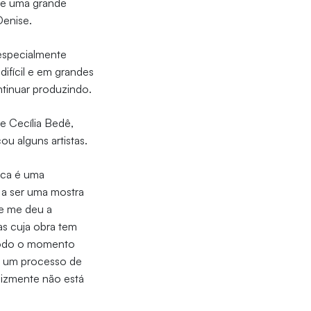
ve uma grande
Denise.
 especialmente
difícil e em grandes
ntinuar produzindo.
de Cecília Bedê,
u alguns artistas.
tica é uma
 a ser uma mostra
ue me deu a
as cuja obra tem
 todo o momento
 e um processo de
lizmente não está