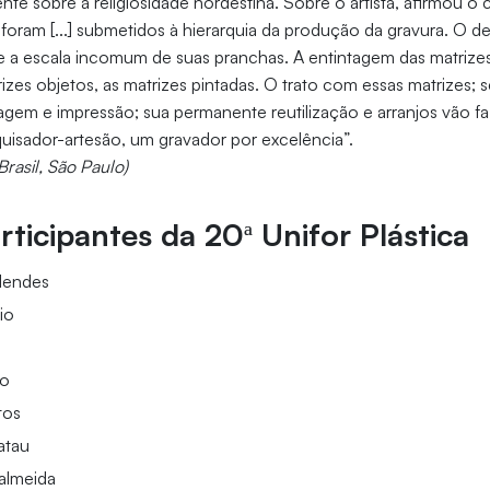
te sobre a religiosidade nordestina. Sobre o artista, afirmou o 
foram [...] submetidos à hierarquia da produção da gravura. O
 e a escala incomum de suas pranchas. A entintagem das matrizes
izes objetos, as matrizes pintadas. O trato com essas matrizes; se
agem e impressão; sua permanente reutilização e arranjos vão f
uisador-artesão, um gravador por excelência”.
rasil, São Paulo)
rticipantes da 20ª Unifor Plástica
Mendes
io
no
tos
atau
almeida