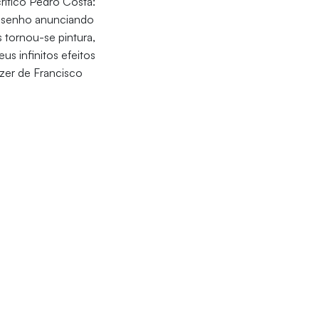
crítico Pedro Costa:
 desenho anunciando
 tornou-se pintura,
us infinitos efeitos
azer de Francisco