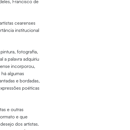
deles, Francisco de
rtistas cearenses
tância institucional
pintura, fotografia,
 a palavra adquiriu
rense incorporou,
a há algumas
cantadas e bordadas,
 expressões poéticas
tas e outras
 formato e que
esejo dos artistas.