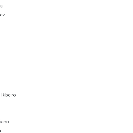
ia
dez
a
 Ribeiro
s
riano
a