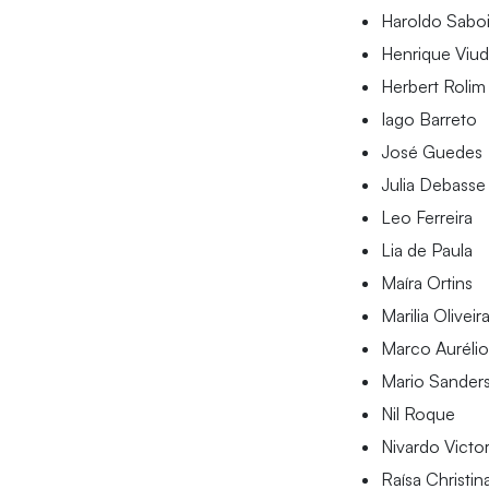
Haroldo Sabo
Henrique Viu
Herbert Rolim
Iago Barreto
José Guedes
Julia Debasse
Leo Ferreira
Lia de Paula
Maíra Ortins
Marilia Oliveir
Marco Aurélio
Mario Sander
Nil Roque
Nivardo Victo
Raísa Christin