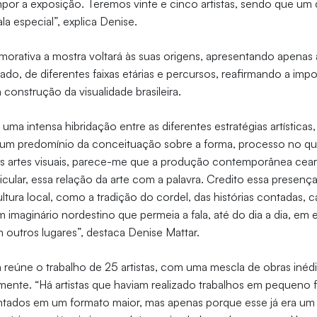
por a exposição. Teremos vinte e cinco artistas, sendo que um 
la especial”, explica Denise.
rativa a mostra voltará às suas origens, apresentando apenas a
do, de diferentes faixas etárias e percursos, reafirmando a impor
a construção da visualidade brasileira.
uma intensa hibridação entre as diferentes estratégias artísticas, 
e um predomínio da conceituação sobre a forma, processo no qual
s artes visuais, parece-me que a produção contemporânea cea
cular, essa relação da arte com a palavra. Credito essa presenç
ultura local, como a tradição do cordel, das histórias contadas, 
 imaginário nordestino que permeia a fala, até do dia a dia, em
outros lugares”, destaca Denise Mattar.
ca reúne o trabalho de 25 artistas, com uma mescla de obras inédi
mente. “Há artistas que haviam realizado trabalhos em pequeno
tados em um formato maior, mas apenas porque esse já era um d