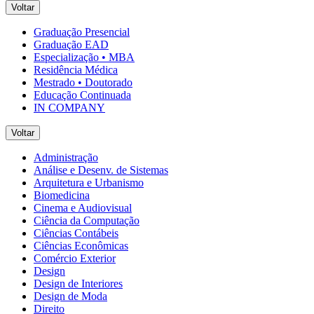
Voltar
Graduação Presencial
Graduação EAD
Especialização • MBA
Residência Médica
Mestrado • Doutorado
Educação Continuada
IN COMPANY
Voltar
Administração
Análise e Desenv. de Sistemas
Arquitetura e Urbanismo
Biomedicina
Cinema e Audiovisual
Ciência da Computação
Ciências Contábeis
Ciências Econômicas
Comércio Exterior
Design
Design de Interiores
Design de Moda
Direito