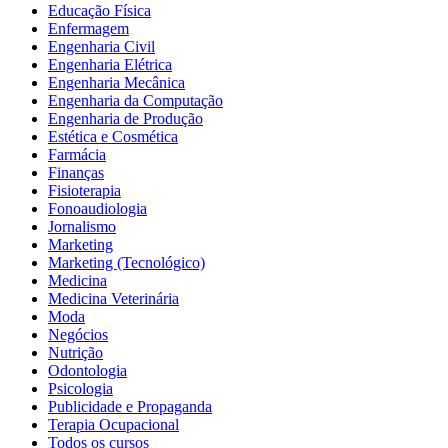
Educação Física
Enfermagem
Engenharia Civil
Engenharia Elétrica
Engenharia Mecânica
Engenharia da Computação
Engenharia de Produção
Estética e Cosmética
Farmácia
Finanças
Fisioterapia
Fonoaudiologia
Jornalismo
Marketing
Marketing (Tecnológico)
Medicina
Medicina Veterinária
Moda
Negócios
Nutrição
Odontologia
Psicologia
Publicidade e Propaganda
Terapia Ocupacional
Todos os cursos