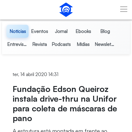
Pular para o Conteúdo principal
Notícias
Eventos
Jornal
Ebooks
Blog
Entrevistas
Revista
Podcasts
Mídias
Newsletter
ter, 14 abril 2020 14:31
Fundação Edson Queiroz
instala drive-thru na Unifor
para coleta de máscaras de
pano
A estrutura está montada em frente ao