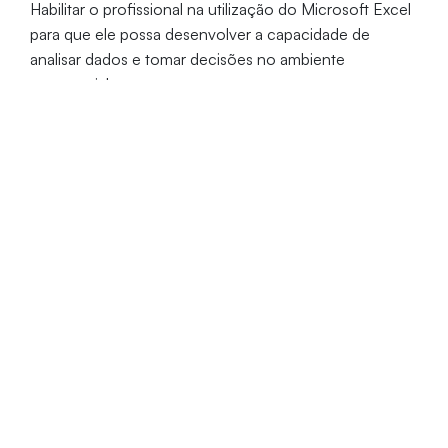
Habilitar o profissional na utilização do Microsoft Excel
para que ele possa desenvolver a capacidade de
analisar dados e tomar decisões no ambiente
empresarial.
Objetivos específicos
Qualificar o participante para o ingresso no mercado
de trabalho, e/ou aprimorar a formação acadêmica
através da ênfase no ferramental analítico e
quantitativo necessário para a formação de um
profissional na área administrativa e contábil.
Público-alvo
Profissionais das áreas Financeira, Contábil, Analistas,
Assistentes, Supervisores, Coordenadores, Gestores e
demais profissionais que almejam dominar a ferramenta