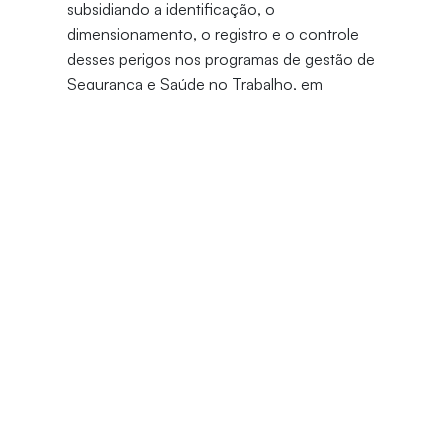
subsidiando a identificação, o
dimensionamento, o registro e o controle
desses perigos nos programas de gestão de
Segurança e Saúde no Trabalho, em
conformidade com as Normas
Regulamentadoras brasileiras e referenciais
internacionais aplicáveis.
Justificativa do Curso
O crescimento dos afastamentos por
transtornos mentais, da sinistralidade
previdenciária e do passivo trabalhista
evidencia a necessidade de uma abordagem
técnica e integrada dos perigos
psicossociais no contexto da Segurança e
Saúde no Trabalho. As Normas
Regulamentadoras brasileiras, especialmente