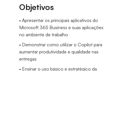
Objetivos
• Apresentar os principais aplicativos do
Microsoft 365 Business e suas aplicações
no ambiente de trabalho
• Demonstrar como utilizar o Copilot para
aumentar produtividade e qualidade nas
entregas
• Ensinar o uso básico e estratégico da
Power Platform (Power Automate, Power
Apps, Power BI e Power Virtual Agents)
• Capacitar o participante a integrar
ferramentas para automatizar tarefas,
organizar fluxos e gerar relatórios interativos
• Promover autonomia digital e adoção
consciente dos recursos da suíte Microsoft