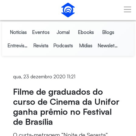
Pular para o Conteúdo principal
Notícias
Eventos
Jornal
Ebooks
Blogs
Entrevistas
Revista
Podcasts
Mídias
Newsletter
qua, 23 dezembro 2020 11:21
Filme de graduados do
curso de Cinema da Unifor
ganha prêmio no Festival
de Brasília
O curta-metragem “Noite de Seresta”