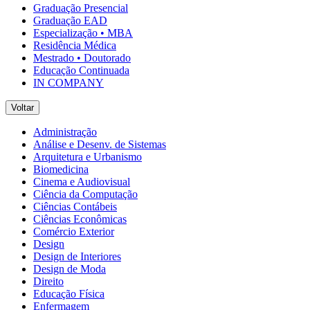
Graduação Presencial
Graduação EAD
Especialização • MBA
Residência Médica
Mestrado • Doutorado
Educação Continuada
IN COMPANY
Voltar
Administração
Análise e Desenv. de Sistemas
Arquitetura e Urbanismo
Biomedicina
Cinema e Audiovisual
Ciência da Computação
Ciências Contábeis
Ciências Econômicas
Comércio Exterior
Design
Design de Interiores
Design de Moda
Direito
Educação Física
Enfermagem