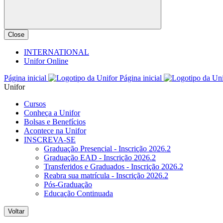
Close
INTERNATIONAL
Unifor Online
Página inicial
Página inicial
Unifor
Cursos
Conheça a Unifor
Bolsas e Benefícios
Acontece na Unifor
INSCREVA-SE
Graduação Presencial - Inscrição 2026.2
Graduação EAD - Inscrição 2026.2
Transferidos e Graduados - Inscrição 2026.2
Reabra sua matrícula - Inscrição 2026.2
Pós-Graduação
Educação Continuada
Voltar