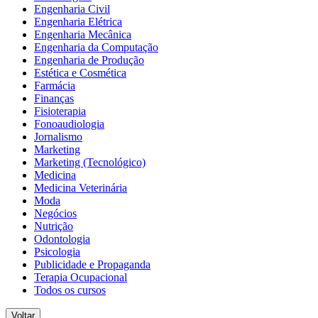
Engenharia Civil
Engenharia Elétrica
Engenharia Mecânica
Engenharia da Computação
Engenharia de Produção
Estética e Cosmética
Farmácia
Finanças
Fisioterapia
Fonoaudiologia
Jornalismo
Marketing
Marketing (Tecnológico)
Medicina
Medicina Veterinária
Moda
Negócios
Nutrição
Odontologia
Psicologia
Publicidade e Propaganda
Terapia Ocupacional
Todos os cursos
Voltar