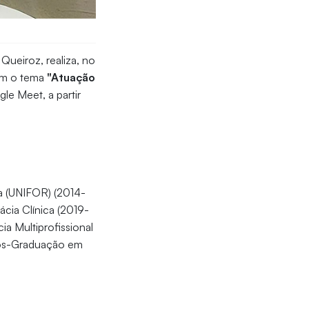
Queiroz, realiza, no
m o tema
"Atuação
le Meet, a partir
a (UNIFOR) (2014-
cia Clínica (2019-
a Multiprofissional
Pós-Graduação em