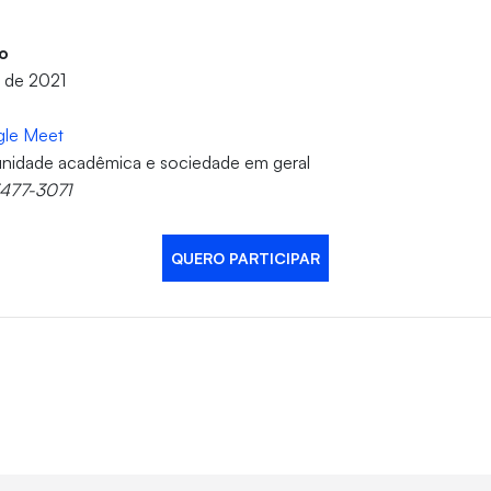
o
o de 2021
gle Meet
nidade acadêmica e sociedade em geral
3477-3071
QUERO PARTICIPAR