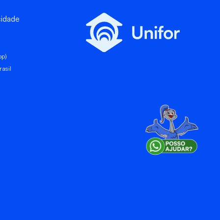
cidade
pp)
asil