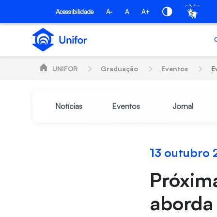
Pular para o Conteúdo principal
Acessibilidade
A-
A
A+
UNIFOR
Graduação
Eventos
E
Notícias
Eventos
Jornal
13 outubro 
Próxim
aborda