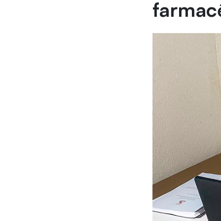
farmacê