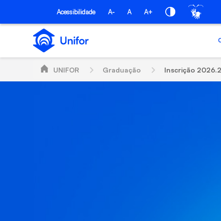
Pular para o Conteúdo principal
Acessibilidade
A-
A
A+
UNIFOR
Graduação
Inscrição 2026.