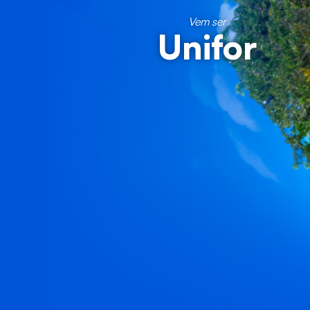
Vem ser
Unifor