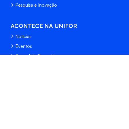
Pesquisa e Inovação
ACONTECE NA UNIFOR
Notícias
Eventos
Central de Conteúdo
Processo Seletivo
Fale Conosco
Trabalhe Conosco
Sempre Unifor