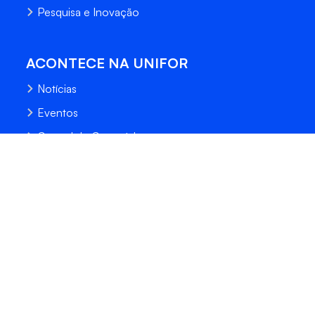
Pesquisa e Inovação
ACONTECE NA UNIFOR
Notícias
Eventos
Central de Conteúdo
Processo Seletivo
Fale Conosco
Trabalhe Conosco
Sempre Unifor