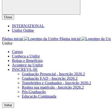
Close
INTERNATIONAL
Unifor Online
Página inicial
Página inicial
Unifor
Cursos
Conheça a Unifor
Bolsas e Benefícios
Acontece na Unifor
INSCREVA-SE
Graduação Presencial - Inscrição 2026.2
Graduação EAD - Inscrição 2026.2
Transferidos e Graduados - Inscrição 2026.2
Reabra sua matrícula - Inscrição 2026.2
Pós-Graduação
Educação Continuada
Voltar