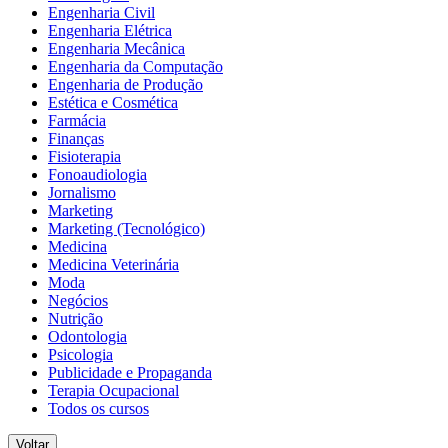
Engenharia Civil
Engenharia Elétrica
Engenharia Mecânica
Engenharia da Computação
Engenharia de Produção
Estética e Cosmética
Farmácia
Finanças
Fisioterapia
Fonoaudiologia
Jornalismo
Marketing
Marketing (Tecnológico)
Medicina
Medicina Veterinária
Moda
Negócios
Nutrição
Odontologia
Psicologia
Publicidade e Propaganda
Terapia Ocupacional
Todos os cursos
Voltar