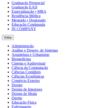
Graduação Presencial
Graduação EAD
Especialização • MBA
Residência Médica
Mestrado • Doutorado
Educação Continuada
IN COMPANY
Voltar
Administração
Análise e Desenv. de Sistemas
Arquitetura e Urbanismo
Biomedicina
Cinema e Audiovisual
Ciência da Computação
Ciências Contábeis
Ciências Econômicas
Comércio Exterior
Design
Design de Interiores
Design de Moda
Direito
Educação Física
Enfermagem