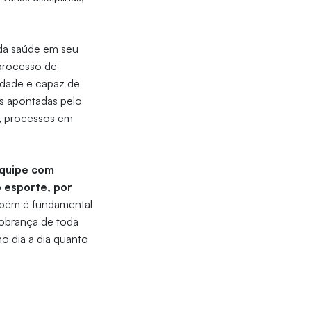
 da saúde em seu
 processo de
ridade e capaz de
es apontadas pelo
s, processos em
equipe com
 esporte, por
ambém é fundamental
cobrança de toda
o dia a dia quanto