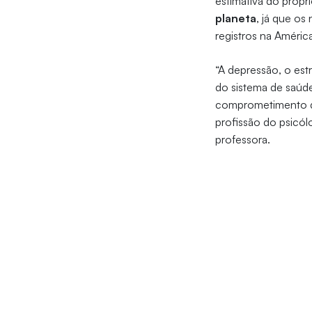
estimativa do própr
planeta
, já que o
registros na Améri
“A depressão, o est
do sistema de saúde
comprometimento da 
profissão do psicó
professora.