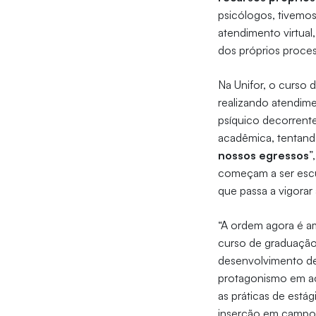
psicólogos, tivemo
atendimento virtual
dos próprios proces
Na Unifor, o curso 
realizando atendim
psíquico decorrent
acadêmica, tentan
nossos egressos
”
começam a ser escu
que passa a vigorar 
“A ordem agora é am
curso de graduação
desenvolvimento de 
protagonismo em açõ
as práticas de estág
inserção em campo. 