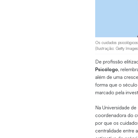
Os cuidados psicológico
(Ilustração: Getty Images
De profissão elitiz
Psicólogo
, relemb
além de uma cresce
forma que o século
marcado pela invest
Na Universidade de F
coordenadora do c
por que os cuidados
centralidade entre