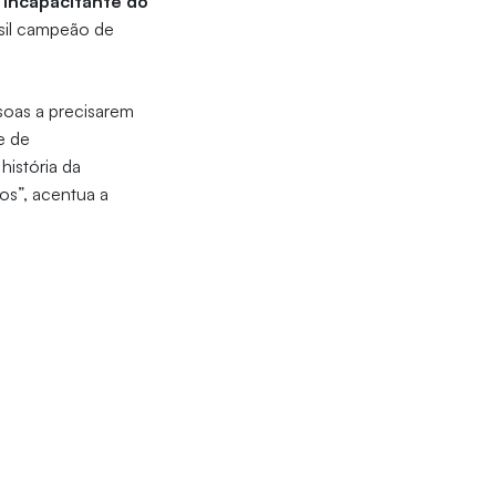
 incapacitante do
sil campeão de
ssoas a precisarem
e de
história da
os”, acentua a