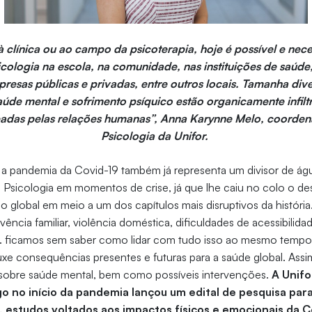
 à clínica ou ao campo da psicoterapia, hoje é possível e nec
icologia na escola, na comunidade, nas instituições de saúde,
presas públicas e privadas, entre outros locais. Tamanha div
úde mental e sofrimento psíquico estão organicamente infilt
eadas pelas relações humanas”, Anna Karynne Melo, coorde
Psicologia da Unifor.
 a pandemia da Covid-19 também já representa um divisor de ág
a Psicologia em momentos de crise, já que lhe caiu no colo o de
o global em meio a um dos capítulos mais disruptivos da história.
ivência familiar, violência doméstica, dificuldades de acessibilidad
as... ficamos sem saber como lidar com tudo isso ao mesmo tem
e consequências presentes e futuras para a saúde global. Assi
 sobre saúde mental, bem como possíveis intervenções.
A Unifo
go no início da pandemia lançou um edital de pesquisa para
, estudos voltados aos impactos físicos e emocionais da C