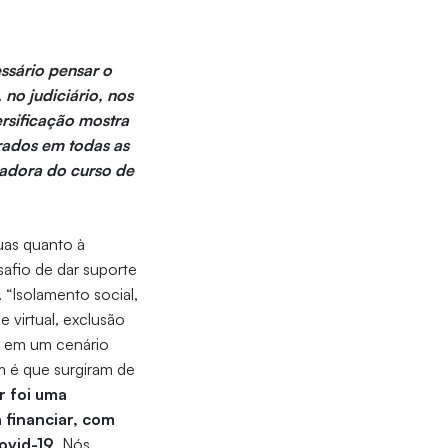
essário pensar o
 no judiciário, nos
ersificação mostra
rados em todas as
nadora do curso de
uas quanto à
safio de dar suporte
 “Isolamento social,
e virtual, exclusão
po em um cenário
m é que surgiram de
r foi uma
 financiar, com
ovid-19
. Nós,