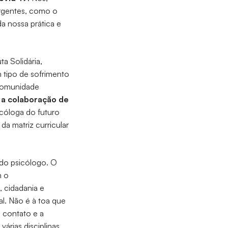
rgentes, como o
a nossa prática e
a Solidária,
 tipo de sofrimento
 comunidade
 a colaboração de
icóloga do futuro
 matriz curricular
 do psicólogo. O
m o
, cidadania e
l. Não é à toa que
o contato e a
rias disciplinas,