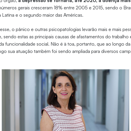
io órgão,
a depressão se tornaria, até 2020, a doença mais
s números gerais cresceram 18% entre 2005 e 2015, sendo o Bra
ca Latina e o segundo maior das Américas.
resse, o pânico e outras psicopatologias levarão mais e mais pe
, sendo estas as principais causas de afastamentos do trabalho 
funcionalidade social. Não é à toa, portanto, que ao longo da 
logo sua atuação também foi sendo ampliada para diversos camp