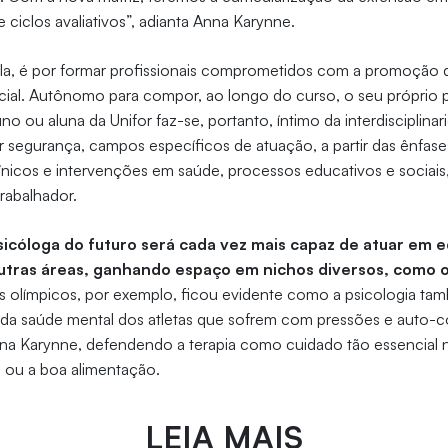
e ciclos avaliativos”, adianta Anna Karynne.
la, é por formar profissionais comprometidos com a promoção
ocial. Autônomo para compor, ao longo do curso, o seu próprio
no ou aluna da Unifor faz-se, portanto, íntimo da interdisciplina
 segurança, campos específicos de atuação, a partir das ênfas
ínicos e intervenções em saúde, processos educativos e sociai
trabalhador.
sicóloga do futuro será cada vez mais capaz de atuar em 
outras áreas, ganhando espaço em nichos diversos, como o
os olímpicos, por exemplo, ficou evidente como a psicologia t
da saúde mental dos atletas que sofrem com pressões e auto-
na Karynne, defendendo a terapia como cuidado tão essencial n
os ou a boa alimentação.
LEIA MAIS