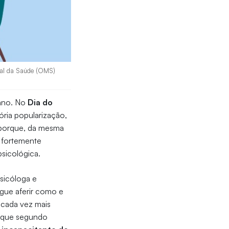
dial da Saúde (OMS)
mano. No
Dia do
ria popularização,
 porque, da mesma
, fortemente
psicológica.
psicóloga e
gue aferir como e
 cada vez mais
é que segundo