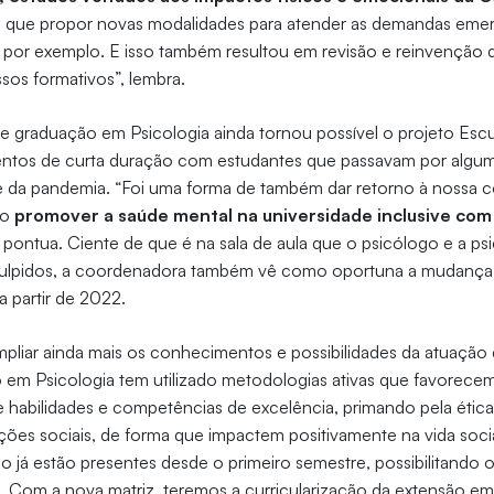
s que propor novas modalidades para atender as demandas eme
, por exemplo. E isso também resultou em revisão e reinvenção d
sos formativos”, lembra.
de graduação em Psicologia ainda tornou possível o projeto Escut
entos de curta duração com estudantes que passavam por algum
e da pandemia. “Foi uma forma de também dar retorno à nossa
do
promover a saúde mental na universidade inclusive com
, pontua. Ciente de que é na sala de aula que o psicólogo e a ps
lpidos, a coordenadora também vê como oportuna a mudança da
a partir de 2022.
pliar ainda mais os conhecimentos e possibilidades da atuação
 em Psicologia tem utilizado metodologias ativas que favorece
habilidades e competências de excelência, primando pela ética
es sociais, de forma que impactem positivamente na vida socia
io já estão presentes desde o primeiro semestre, possibilitando 
Com a nova matriz, teremos a curricularização da extensão em vá