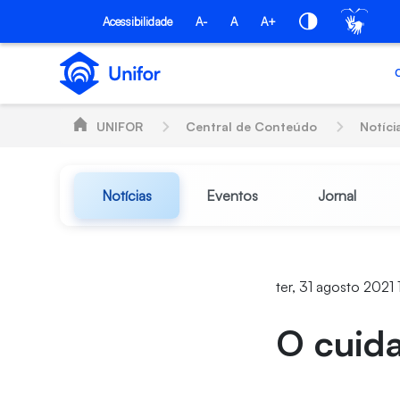
Pular para o Conteúdo principal
Acessibilidade
A-
A
A+
UNIFOR
Central de Conteúdo
Notíci
Notícias
Eventos
Jornal
ter, 31 agosto 2021
O cuid