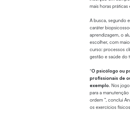
mais horas práticas 
A busca, segundo e
caráter biopsicoss
aprendizagem, o alu
escolher, com maior
curso: processos cl
gestão e saúde do 
“
O psicólogo ou p
profissionais de 
exemplo
. Nos jog
para a manutenção 
ordem ”, conclui An
os exercícios físic