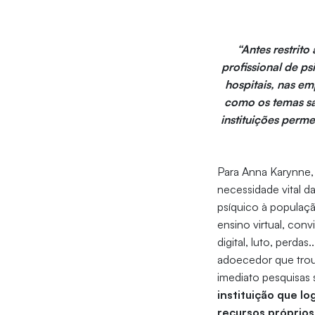
“Antes restrito
profissional de ps
hospitais, nas em
como os temas sa
instituições perm
Para Anna Karynne,
necessidade vital d
psíquico à populaçã
ensino virtual, conv
digital, luto, perd
adoecedor que troux
imediato pesquisas
instituição que lo
recursos próprios