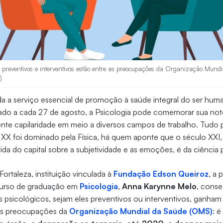
s preventivos e interventivos estão entre as preocupações da Organização Mun
)
ada a serviço essencial de promoção à saúde integral do ser hu
rado a cada 27 de agosto, a Psicologia pode comemorar sua notó
nte capilaridade em meio a diversos campos de trabalho. Tudo
 XX foi dominado pela Física, há quem aponte que o século XXI
ida do capital sobre a subjetividade e as emoções, é da ciência 
ortaleza, instituição vinculada à
Fundação Edson Queiroz
, a 
urso de graduação em
Psicologia
,
Anna Karynne Melo
, conse
 psicológicos, sejam eles preventivos ou interventivos, ganham
 as preocupações da
Organização Mundial da Saúde (OMS)
: 