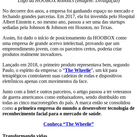
Logo da HOOBOX Robotics (Imagem: Divulgação)
No decorrer dos anos, a empresa foi ganhando espaço no mercado e
fechando grandes parcerias. Em 2017, ela foi investida pelo Hospital
Albert Einstein e, no mesmo ano, passou a ser uma das
startups
sediadas pela Johnson & Johnson em Houston, no Texas.
Assim, foi dado o início de posicionamento da HOOBOX como
uma empresa de grande acervo intelectual, provando que um
empreendimento jovem, com os parceiros certos, poderia criar
produtos realmente inovadores.
Lançado em 2018, o primeiro produto representava bem, segundo
Paulo, o espírito da empresa: o “
The Wheelie
”, um kit para
tetraplégicos controlarem suas cadeiras de rodas e dispositivos
eletrônicos apenas com movimentos da face.
Junto com a Intel e outros parceiros, o artigo passou a ter veteranos
de guerra americanos como embaixadores, sendo distribuído em
todas as cinco macrorregiões do país. A marca então se consolidou
como
a primeira empresa do mundo a desenvolver tecnologia de
reconhecimento facial para o mercado de saúde
.
Conheça “The Wheelie”
Transformando vidas