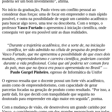
poderia ser um bom investimento”, afirma.
No início da graduação, Paulo viveu um conflito pessoal ao
considerar duas forças: uma de focar em empreender o mais rápido
possível, e outra na possibilidade de seguir um caminho acadêmico
para buscar algo novo, uma tese ou descoberta. Com o tempo, o
professor
Vasco Furtado
o apresentou à iniciação científica, onde
conseguiu ver que era possível unir as duas realidades.
“Durante a trajetória acadêmica, tive a sorte de, na iniciação
científica, ter sido admitido na célula de pesquisa do professor
Vasco Furtado, que me apresentou a possibilidade de que esses dois
mundos, empreendedorismo e carreira científica, poderiam coexistir
durante a vida profissional. Coisa que até poderia ser comum fora
do país, mas que na época era pouco apresentada no Brasil”
—
Paulo Gurgel Pinheiro
, egresso de Informática da Unifor
O egresso ressalta que o docente possui um forte viés acadêmico,
assim como de empreendedorismo, com capacidade de gerar
parcerias focadas na geração de produto como resultado. “Por isso, a
partir dali, foi que decidi com tranquilidade que seguiria no
doutorado para empreender em algo maior em seguida”, pontua.
Com a mudança de visão, ele desenvolveu um grande carinho por
Vasco, o considerando como um dos grandes responsáveis por todas