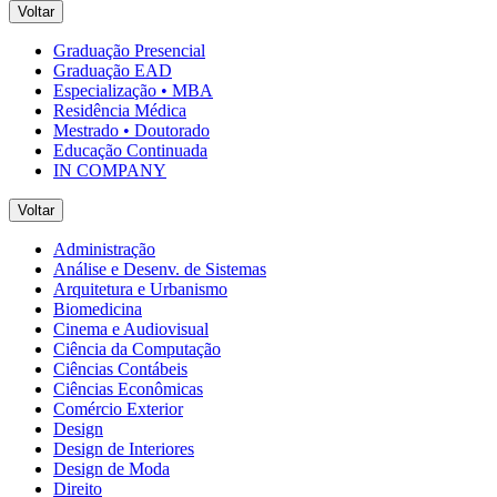
Voltar
Graduação Presencial
Graduação EAD
Especialização • MBA
Residência Médica
Mestrado • Doutorado
Educação Continuada
IN COMPANY
Voltar
Administração
Análise e Desenv. de Sistemas
Arquitetura e Urbanismo
Biomedicina
Cinema e Audiovisual
Ciência da Computação
Ciências Contábeis
Ciências Econômicas
Comércio Exterior
Design
Design de Interiores
Design de Moda
Direito