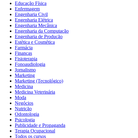
Educação Física
Enfermagem
Engenharia Civil
Engenharia Elétrica
Engenharia Mecânica
Engenharia da Computação
Engenharia de Produção
Estética e Cosmética
Farmácia
Finanças
Fisioterapia
Fonoaudiologia
Jornalismo
Marketing
Marketing (Tecnológico)
Medicina
Medicina Veterinária
Moda
Negócios
Nutrição
Odontologia
Psicologia
Publicidade e Propaganda
Terapia Ocupacional
Todos os cursos