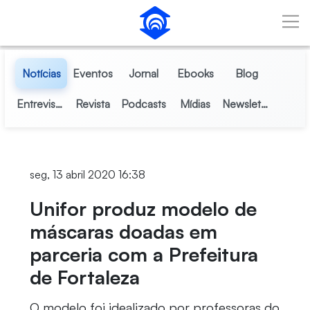
Pular para o Conteúdo principal
Notícias
Eventos
Jornal
Ebooks
Blog
Entrevistas
Revista
Podcasts
Mídias
Newsletter
seg, 13 abril 2020 16:38
Unifor produz modelo de
máscaras doadas em
parceria com a Prefeitura
de Fortaleza
O modelo foi idealizado por professoras do